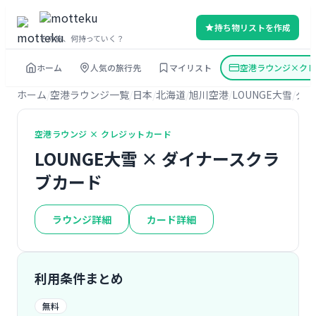
持ち物リストを作成
その旅、何持っていく？
ホーム
人気の旅行先
マイリスト
空港ラウンジ×クレ
ホーム
空港ラウンジ一覧
日本
北海道
旭川空港
LOUNGE大雪
ダイ
空港ラウンジ × クレジットカード
LOUNGE大雪 × ダイナースクラ
ブカード
ラウンジ詳細
カード詳細
利用条件まとめ
無料