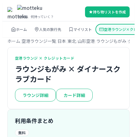
持ち物リストを作成
その旅、何持っていく？
ホーム
人気の旅行先
マイリスト
空港ラウンジ×クレ
ホーム
空港ラウンジ一覧
日本
東北
山形空港
ラウンジもがみ
ダイ
空港ラウンジ × クレジットカード
ラウンジもがみ × ダイナースク
ラブカード
ラウンジ詳細
カード詳細
利用条件まとめ
無料