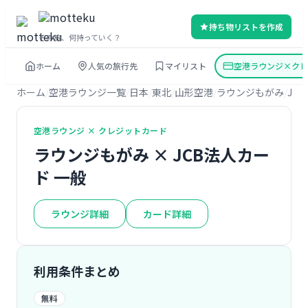
持ち物リストを作成
その旅、何持っていく？
ホーム
人気の旅行先
マイリスト
空港ラウンジ×クレ
ホーム
空港ラウンジ一覧
日本
東北
山形空港
ラウンジもがみ
JC
空港ラウンジ × クレジットカード
ラウンジもがみ × JCB法人カー
ド 一般
ラウンジ詳細
カード詳細
利用条件まとめ
無料