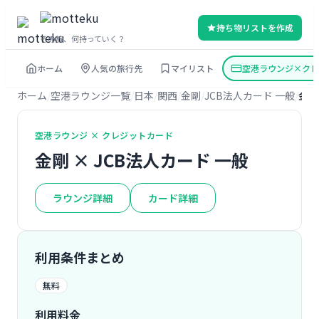
持ち物リストを作成
その旅、何持っていく？
ホーム
人気の旅行先
マイリスト
空港ラウンジ×クレ
ホーム
空港ラウンジ一覧
日本
関西
金剛
JCB法人カード 一般
金剛
空港ラウンジ × クレジットカード
金剛 × JCB法人カード 一般
ラウンジ詳細
カード詳細
利用条件まとめ
無料
利用料金