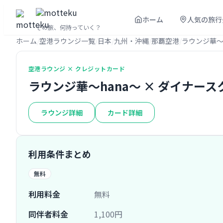
ホーム
人気の旅行
その旅、何持っていく？
ホーム
空港ラウンジ一覧
日本
九州・沖縄
那覇空港
ラウンジ華〜
空港ラウンジ × クレジットカード
ラウンジ華〜hana〜 × ダイナー
ラウンジ詳細
カード詳細
利用条件まとめ
無料
利用料金
無料
同伴者料金
1,100円