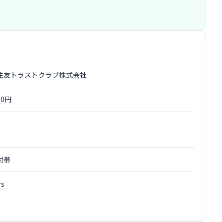
住友トラストクラブ株式会社
00円
付帯
rs