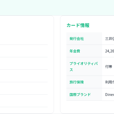
カード情報
発行会社
三井
年会費
24,2
プライオリティパ
付帯
ス
旅行保険
利用
国際ブランド
Dine