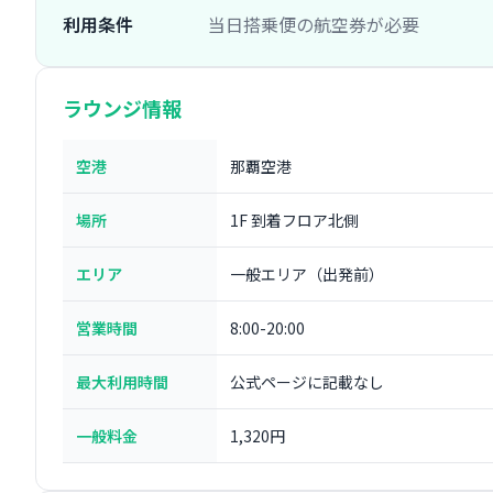
利用条件
当日搭乗便の航空券が必要
ラウンジ情報
空港
那覇空港
場所
1F 到着フロア北側
エリア
一般エリア（出発前）
営業時間
8:00-20:00
最大利用時間
公式ページに記載なし
一般料金
1,320円