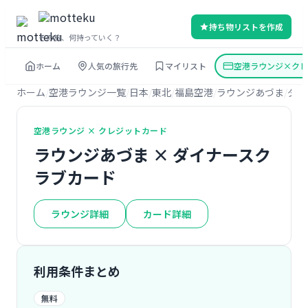
持ち物リストを作成
その旅、何持っていく？
ホーム
人気の旅行先
マイリスト
空港ラウンジ×クレ
ホーム
空港ラウンジ一覧
日本
東北
福島空港
ラウンジあづま
ダイ
空港ラウンジ × クレジットカード
ラウンジあづま × ダイナースク
ラブカード
ラウンジ詳細
カード詳細
利用条件まとめ
無料