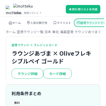
持ち物リストを作成
その旅、何持っていく？
ホーム
人気の旅行先
マイリスト
空港ラウンジ×クレ
ホーム
空港ラウンジ一覧
日本
東北
福島空港
ラウンジあづま
Ol
空港ラウンジ × クレジットカード
ラウンジあづま × Oliveフレキ
シブルペイ ゴールド
ラウンジ詳細
カード詳細
利用条件まとめ
無料