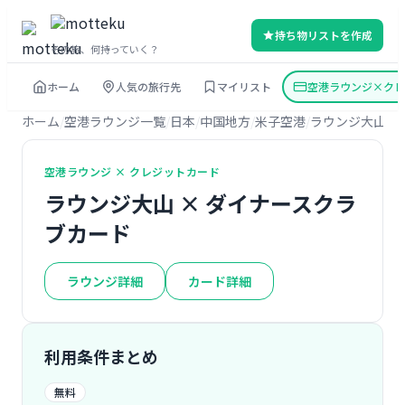
持ち物リストを作成
その旅、何持っていく？
ホーム
人気の旅行先
マイリスト
空港ラウンジ×クレ
ホーム
空港ラウンジ一覧
日本
中国地方
米子空港
ラウンジ大山
ダ
空港ラウンジ × クレジットカード
ラウンジ大山 × ダイナースクラ
ブカード
ラウンジ詳細
カード詳細
利用条件まとめ
無料