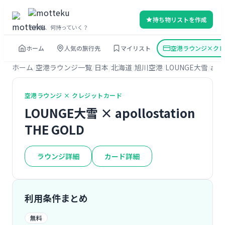
持ち物リストを作成
その旅、何持っていく？
ホーム
人気の旅行先
マイリスト
空港ラウンジ×クレ
ホーム
空港ラウンジ一覧
日本
北海道
旭川空港
LOUNGE大雪
apo
空港ラウンジ × クレジットカード
LOUNGE大雪 × apollostation
THE GOLD
ラウンジ詳細
カード詳細
利用条件まとめ
無料