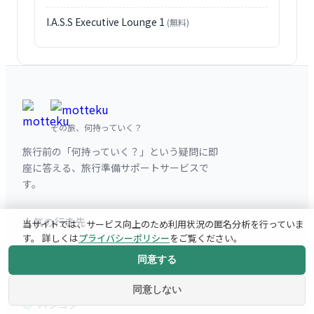
I.A.S.S Executive Lounge 1
(無料)
その旅、何持っていく？
旅行前の「何持っていく？」という疑問に即
座に答える、旅行準備サポートサービスで
す。
人気の行き先
当サイトでは、サービス向上のため利用状況の匿名分析を行っていま
す。 詳しくは
プライバシーポリシー
をご覧ください。
パリ
同意する
ニューヨーク
同意しない
バンコク