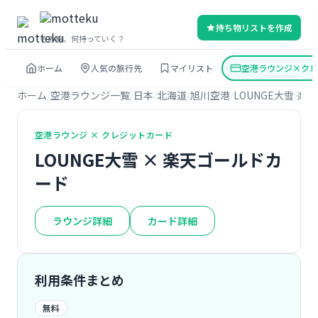
持ち物リストを作成
その旅、何持っていく？
ホーム
人気の旅行先
マイリスト
空港ラウンジ×クレ
ホーム
空港ラウンジ一覧
日本
北海道
旭川空港
LOUNGE大雪
楽天
空港ラウンジ × クレジットカード
LOUNGE大雪 × 楽天ゴールドカ
ード
ラウンジ詳細
カード詳細
利用条件まとめ
無料