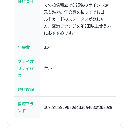
発行会社
での投信積立で0.75%のポイント還
元も魅力。年会費を払ってでもゴー
ルドカードのステータスが欲しい
方、空港ラウンジを年2回以上使う方
におすすめです。
年会費
無料
プライオ
リティパ
付帯
ス
旅行保険
—
国際ブラ
u697du5929u30ddu30a4u30f3u30c8
ンド