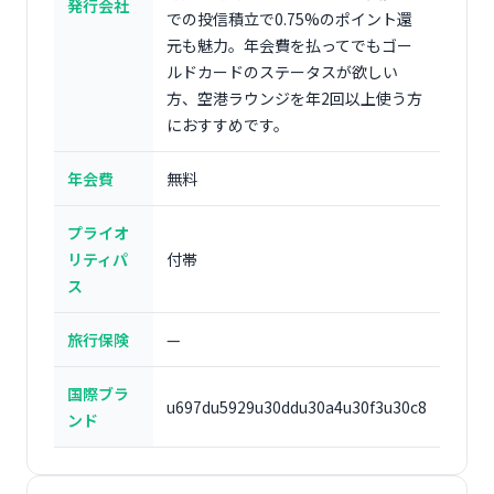
発行会社
での投信積立で0.75%のポイント還
元も魅力。年会費を払ってでもゴー
ルドカードのステータスが欲しい
方、空港ラウンジを年2回以上使う方
におすすめです。
年会費
無料
プライオ
リティパ
付帯
ス
旅行保険
—
国際ブラ
u697du5929u30ddu30a4u30f3u30c8
ンド