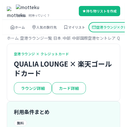
持ち物リストを作成
その旅、何持っていく？
ホーム
人気の旅行先
マイリスト
空港ラウンジ×クレ
ホーム
空港ラウンジ一覧
日本
中部
中部国際空港セントレア
QUAL
空港ラウンジ × クレジットカード
QUALIA LOUNGE × 楽天ゴール
ドカード
ラウンジ詳細
カード詳細
利用条件まとめ
無料