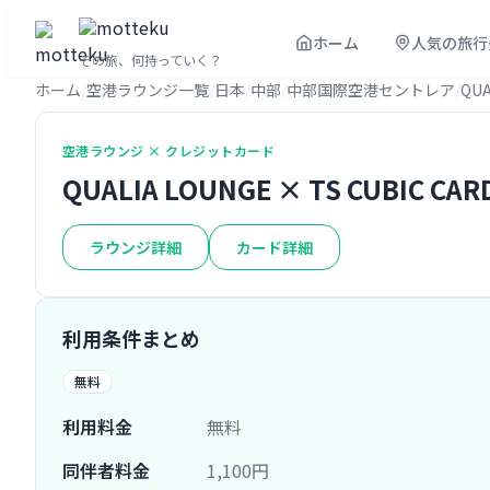
ホーム
人気の旅行
その旅、何持っていく？
ホーム
空港ラウンジ一覧
日本
中部
中部国際空港セントレア
QUA
空港ラウンジ × クレジットカード
QUALIA LOUNGE × TS CUBIC C
ラウンジ詳細
カード詳細
利用条件まとめ
無料
利用料金
無料
同伴者料金
1,100円