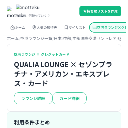
持ち物リストを作成
その旅、何持っていく？
ホーム
人気の旅行先
マイリスト
空港ラウンジ×クレ
ホーム
空港ラウンジ一覧
日本
中部
中部国際空港セントレア
QUAL
空港ラウンジ × クレジットカード
QUALIA LOUNGE × セゾンプラ
チナ・アメリカン・エキスプレ
ス・カード
ラウンジ詳細
カード詳細
利用条件まとめ