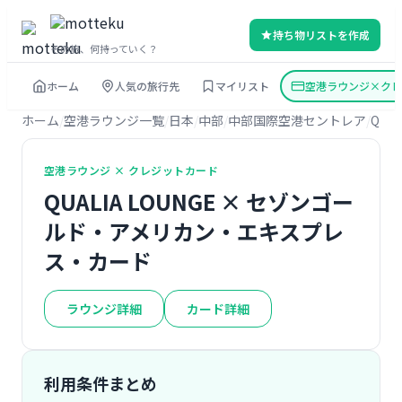
持ち物リストを作成
その旅、何持っていく？
ホーム
人気の旅行先
マイリスト
空港ラウンジ×クレ
ホーム
空港ラウンジ一覧
日本
中部
中部国際空港セントレア
QUAL
空港ラウンジ × クレジットカード
QUALIA LOUNGE × セゾンゴー
ルド・アメリカン・エキスプレ
ス・カード
ラウンジ詳細
カード詳細
利用条件まとめ