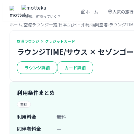
ホーム
人気の旅行
その旅、何持っていく？
ホーム
空港ラウンジ一覧
日本
九州・沖縄
福岡空港
ラウンジTIM
空港ラウンジ × クレジットカード
ラウンジTIME/サウス × セゾン
ラウンジ詳細
カード詳細
利用条件まとめ
無料
利用料金
無料
同伴者料金
—