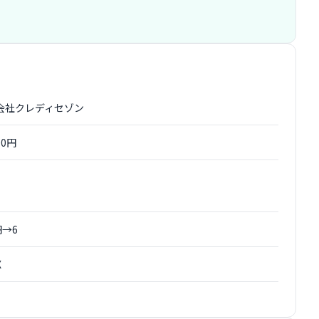
会社クレディセゾン
00円
円→6
X