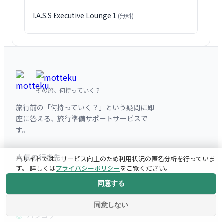
I.A.S.S Executive Lounge 1
(無料)
その旅、何持っていく？
旅行前の「何持っていく？」という疑問に即
座に答える、旅行準備サポートサービスで
す。
人気の行き先
当サイトでは、サービス向上のため利用状況の匿名分析を行っていま
す。 詳しくは
プライバシーポリシー
をご覧ください。
パリ
同意する
ニューヨーク
同意しない
バンコク