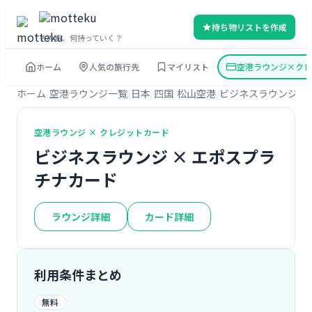
持ち物リストを作成
その旅、何持っていく？
ホーム
人気の旅行先
マイリスト
空港ラウンジ×クレ
ホーム
空港ラウンジ一覧
日本
四国
松山空港
ビジネスラウンジ
エ
空港ラウンジ × クレジットカード
ビジネスラウンジ × エポスプラ
チナカード
ラウンジ詳細
カード詳細
利用条件まとめ
無料