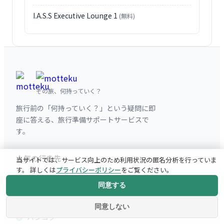
I.A.S.S Executive Lounge 1
(無料)
その旅、何持っていく？
旅行前の「何持っていく？」という疑問に即
座に答える、旅行準備サポートサービスで
す。
人気の行き先
当サイトでは、サービス向上のため利用状況の匿名分析を行っていま
す。 詳しくは
プライバシーポリシー
をご覧ください。
パリ
同意する
ニューヨーク
同意しない
バンコク