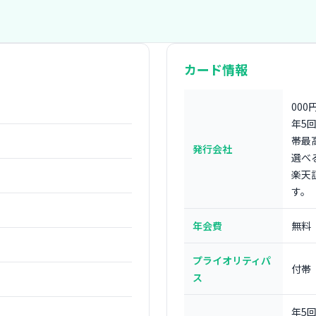
カード情報
00
年5
帯最
発行会社
選べ
楽天
す。
年会費
無料
プライオリティパ
付帯
ス
年5