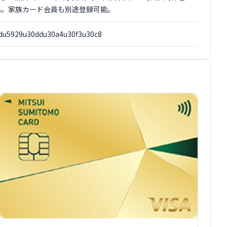
/名。家族カード会員も別途登録可能。
du5929u30ddu30a4u30f3u30c8