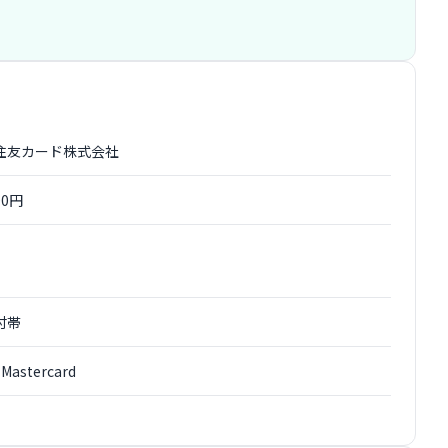
住友カード株式会社
00円
付帯
 Mastercard