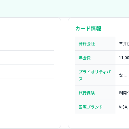
カード情報
発行会社
三井
年会費
11,0
プライオリティパ
なし
ス
旅行保険
利用
国際ブランド
VISA,