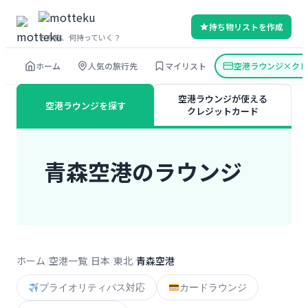
内
持ち物リストを作成
容
その旅、何持っていく？
を
ホーム
人気の旅行先
マイリスト
空港ラウンジ×クレ
ス
キ
空港ラウンジが使える
空港ラウンジを探す
ッ
クレジットカード
プ
青森空港のラウンジ
ホーム
空港一覧
日本
東北
青森空港
プライオリティパス対応
カードラウンジ