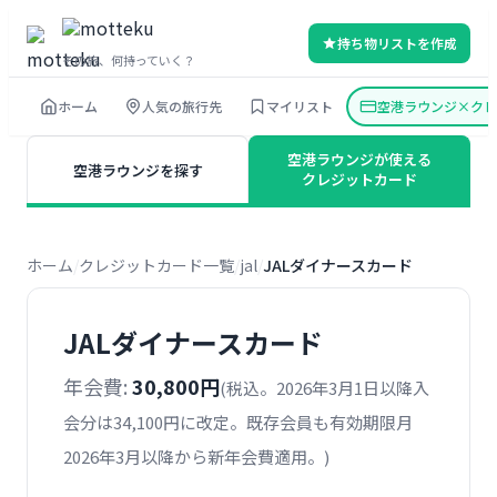
内
持ち物リストを作成
容
その旅、何持っていく？
を
ホーム
人気の旅行先
マイリスト
空港ラウンジ×クレ
ス
キ
空港ラウンジが使える
空港ラウンジを探す
ッ
クレジットカード
プ
ホーム
クレジットカード一覧
jal
JALダイナースカード
JALダイナースカード
年会費:
30,800円
(税込。2026年3月1日以降入
会分は34,100円に改定。既存会員も有効期限月
2026年3月以降から新年会費適用。)