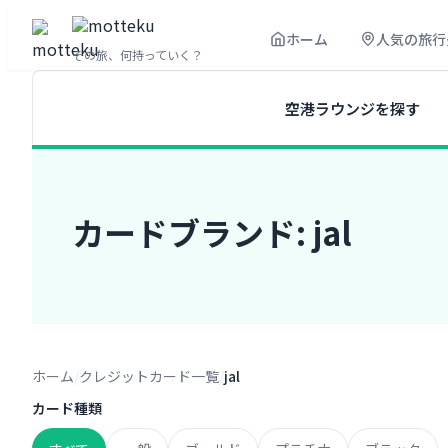
内
ホーム
人気の旅行
容
その旅、何持っていく？
を
ス
空港ラウンジを探す
キ
ッ
プ
カードブランド:
jal
ホーム
クレジットカード一覧
jal
カード種類