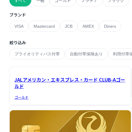
すべて
一般
ゴールド
プラチナ
ブラック
ブランド
VISA
Mastercard
JCB
AMEX
Diners
絞り込み
プライオリティパス付帯
自動付帯保険あり
利用付帯
JALアメリカン・エキスプレス・カード CLUB-Aゴー
ルド
ゴールド