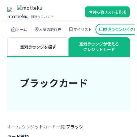
内
持ち物リストを作成
容
その旅、何持っていく？
を
ホーム
人気の旅行先
マイリスト
空港ラウンジ×クレ
ス
キ
空港ラウンジが使える
空港ラウンジを探す
ッ
クレジットカード
プ
ブラックカード
ホーム
クレジットカード一覧
ブラック
カード種類