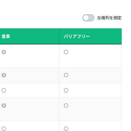
左端列を固定
食事
バリアフリー
◎
○
◎
○
○
○
◎
○
○
○