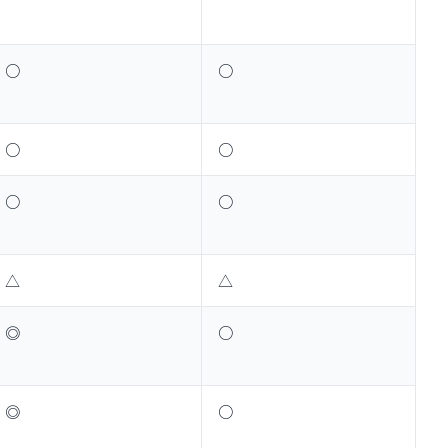
○
○
○
○
○
○
△
△
◎
○
◎
○