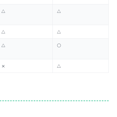
△
△
△
△
△
○
×
△