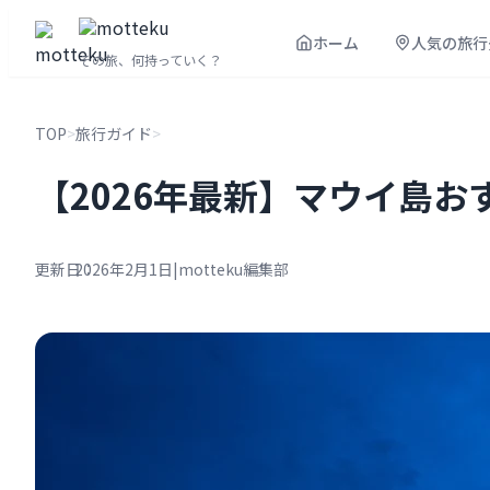
内
ホーム
人気の旅行
容
その旅、何持っていく？
を
ス
TOP
>
旅行ガイド
>
キ
ッ
【2026年最新】マウイ島
プ
更新日：
2026年2月1日
|
motteku編集部