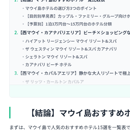
マウイ島ホテルの選び方3つのポイント
【目的別早見表】カップル・ファミリー・グループ向け
【予算別】1泊3万円台〜15万円台のホテル分類
【西マウイ・カアナパリエリア】ビーチ×ショッピングな
ハイアット リージェンシー マウイ リゾート&スパ
ザ ウェスティン マウイ リゾート&スパ カアナパリ
シェラトン マウイ リゾート&スパ
カアナパリ ビーチ ホテル
【西マウイ・カパルアエリア】静かな大人リゾートで極上
ザ リッツ・カールトン カパルア
モンタージュ カパルア ベイ
ナピリ カイ ビーチ リゾート
【南マウイ・ワイレアエリア】ラグジュアリーリゾートの
【結論】マウイ島おすすめ
フォーシーズンズ リゾート マウイ アット ワイレア
グランド ワイレア ウォルドーフ アストリア リゾート
まずは、マウイ島で人気のおすすめホテル15選を一覧表