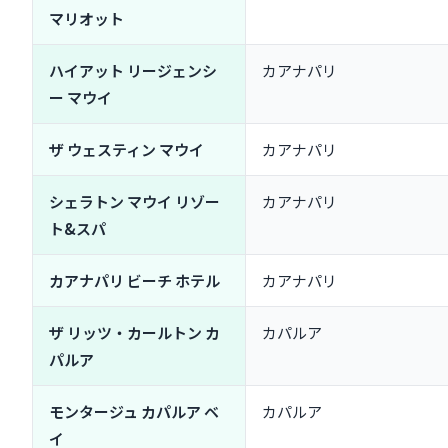
アメリカADA法に基づくホテル設備とは
マリオット
ADA対応ルームがあるおすすめホテル3選
車椅子でも楽しめる周辺観光スポット
ハイアット リージェンシ
カアナパリ
よくある質問（FAQ）
ー マウイ
Q1. マウイ島のホテル相場は？1泊いくら？
Q2. リゾートフィーとは？相場は？
ザ ウェスティン マウイ
カアナパリ
Q3. マウイ島でレンタカーは必要？
Q4. ベストシーズンはいつ？
シェラトン マウイ リゾー
カアナパリ
Q5. 日本語対応のホテルはある？
ト&スパ
まとめ：マウイ島ホテル選びの最終チェックリスト
カアナパリ ビーチ ホテル
カアナパリ
目的別おすすめホテル早見表（最終版）
予約前に確認すべき3つのポイント
ザ リッツ・カールトン カ
カパルア
パルア
モンタージュ カパルア ベ
カパルア
イ