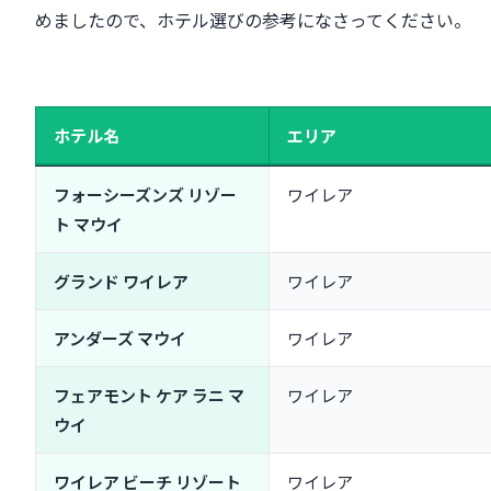
アンダーズ マウイ アット ワイレア リゾート
めましたので、ホテル選びの参考になさってください。
フェアモント ケア ラニ マウイ
ワイレア ビーチ リゾート マリオット マウイ
【中央マウイ・カフルイエリア】空港近くでリーズナブル
マウイ ビーチ ホテル
ホテル名
エリア
コートヤード バイ マリオット マウイ カフルイ エアポー
マウイ シーサイド ホテル
フォーシーズンズ リゾー
ワイレア
【旅行人数別】2名・3〜4名・5名以上で選ぶマウイ島ホ
ト マウイ
カップル・ハネムーン（2名）
ファミリー・3世代（3〜4名）
グランド ワイレア
ワイレア
グループ旅行（5名以上）
アンダーズ マウイ
ワイレア
【食事で選ぶ】朝食・ディナーが美味しいマウイ島ホテ
朝食ビュッフェがおすすめのホテル3選
フェアモント ケア ラニ マ
ワイレア
ホテル内レストランで絶品ディナー（Spago・Ferraro’
ウイ
キッチン付きで自炊派向けコンドミニアム
【バリアフリー・アクセシビリティ対応】車椅子・シニ
ワイレア ビーチ リゾート
ワイレア