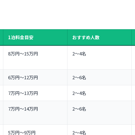
に泊まるなら！おすすめ3選
1泊料金目安
おすすめ人数
ト
8万円〜15万円
2〜4名
テル
6万円〜12万円
2〜6名
7万円〜13万円
2〜4名
ル
7万円〜14万円
2〜6名
s）
アにやさしいホテル
5万円〜9万円
2〜4名