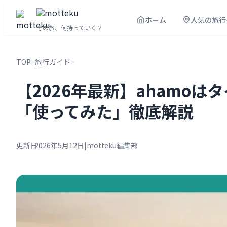
内
ホーム
人気の旅行
容
その旅、何持っていく？
を
ス
TOP
>
旅行ガイド
>
キ
ッ
【2026年最新】ahamo
プ
「使ってみた」徹底解説
更新日：
2026年5月12日
|
motteku編集部