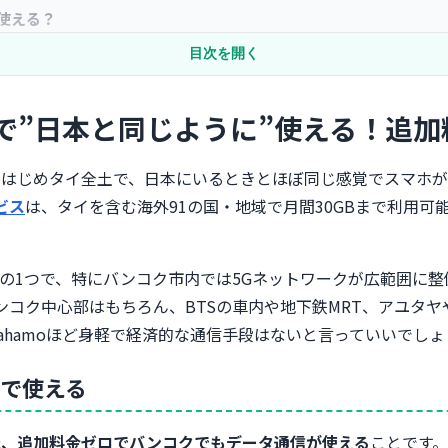
使える？
目次を開く
適
プリも快適
クで”日本と同じように”使える！追
通話料金を完全解説
クをはじめタイ全土で、日本にいるときとほぼ同じ感覚でスマホ
ビス
は、タイを含む海外91の国・地域で月間30GBまで利用可
で回避
1つで、特にバンコク市内では5Gネットワークが広範囲に整備
oは使える？
るため、バンコク中心部はもちろん、BTSの車内や地下鉄MRT、ア
hamoほど身軽で経済的な通信手段はないと言っていいでしょ
まで使える
roid対応】
ま、追加料金ゼロでバンコクでもデータ通信が使える
ことです。