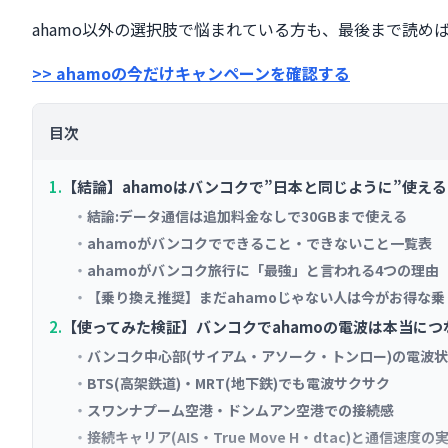
ahamo以外の選択肢で悩まれている方も、最後まで読め
>> ahamoの今だけキャンペーンを確認する
目次
【結論】ahamoはバンコクで”日本と同じように”使え
結論:データ通信は追加料金なしで30GBまで使える
ahamoがバンコクでできること・できないこと一覧表
ahamoがバンコク旅行に「最強」と言われる4つの理由
【乗り換え推奨】まだahamoじゃない人は今がお得な
【使ってみた検証】バンコクでahamoの電波は本当につ
バンコク中心部(サイアム・アソーク・トンロー)の電波
BTS(高架鉄道)・MRT(地下鉄)でも電波サクサク
スワンナプーム空港・ドンムアン空港での接続感
接続キャリア(AIS・True Move H・dtac)と通信速度の