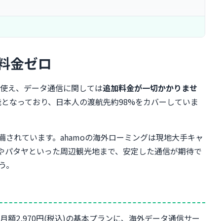
加料金ゼロ
が使え、データ通信に関しては
追加料金が一切かかりませ
能となっており、日本人の渡航先約98%をカバーしていま
されています。ahamoの海外ローミングは現地大手キャ
ユタヤやパタヤといった周辺観光地まで、安定した通信が期待で
う。
月額2,970円(税込)の基本プランに、海外データ通信サー