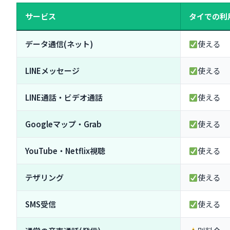
ネットワークを手動でAIS・True・dtacに切り替える方
サービス
タイでの利
それでも繋がらない場合の最終手段
バンコク旅行×ahamoでよくある質問(FAQ)
データ通信(ネット)
使える
Q1. LINEはバンコクでもそのまま使える？
Q2. バンコクでテザリングは使える？
LINEメッセージ
使える
Q3. Grabタクシーはahamoで問題なく使える？
Q4. タイでSMS認証コードは受け取れる？
LINE通話・ビデオ通話
使える
Q5. バンコクの屋台での決済はahamoの通信で使える？
Q6. ahamo以外でバンコク旅行におすすめのSIMはある
Googleマップ・Grab
使える
まとめ:ahamoがあればバンコク旅行のスマホ問題は完
YouTube・Netflix視聴
使える
3ステップで簡単にバンコクでも使える
バンコク旅行を控えているならahamoへの乗り換えがベ
テザリング
使える
バンコク旅行準備の3つのポイント
SMS受信
使える