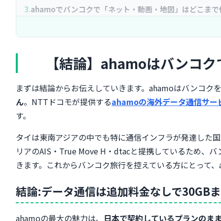
ahamoでバンコクで「ネット・動画・地図」はどこまで
GoogleマップやGrabタクシーの配車もサクサク使える
YouTube・Netflix・Instagramの動画視聴は5Gでも快
Google翻訳・Lineman(フードデリバリー)など現地ア
【結論】ahamoはバンコ
動画・SNSのデータ消費量の目安
【要注意】バンコクでahamoの「電話」はどうなる？
まずは結論からお伝えしていきます。ahamoはバンコ
タイでも日本の電話番号のまま発信・着信できる
ん
。NTTドコモが提供する
ahamoの海外データ通信サー
タイでの通話料金一覧(着信155円/分は要注意！)
す。
LINE通話・Skype通話なら追加料金ゼロ
ホテル・タクシー・レストラン予約はGrab・Lineman
タイは東南アジアの中でも特に通信インフラが発達した国の
【周辺観光地】アユタヤ・パタヤ・プーケットでもaham
リアのAIS・True Move H・dtacと提携してい
アユタヤ遺跡群でもしっかり繋がる
きます。これからバンコク旅行を控えている方にとって、a
パタヤ・ホアヒンなど東部リゾートの電波状況
結論:データ通信は追加料金なしで30GB
プーケット・サムイ島・チェンマイの電波状況
島・離島・山間部で繋がりにくい場所と対策
ahamoをバンコクで使うときの設定方法【iPhone・And
ahamoの最大の魅力は、
日本で契約しているプランのま