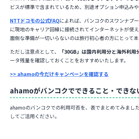
ビスが標準で含まれているため、別途オプション申込みや
出発前に確認しておくべき3つのこと
iPhoneのデータローミング設定手順
NTTドコモの公式FAQ
によれば、バンコクのスワンナプーム
Androidのデータローミング設定手順
に現地のキャリア回線に接続されてインターネットが使える
帰国後に必ずやるべきデータローミングOFF
面倒な準備が一切いらないのは旅行初心者の方にとって本
ahamoのバンコク利用で知っておくべき5つの落とし穴
落とし穴①:30GBは国内利用分と合算される
ただし注意点として、
「30GB」は国内利用分と海外利用
落とし穴②:15日を超えると速度制限がかかる
ータ残量を確認しておくことをおすすめいたします。
落とし穴③:大盛りオプションでも海外は30GBまで
>> ahamoの今だけキャンペーンを確認する
落とし穴④:タイの着信料は155円/分(韓国の2倍以上)
落とし穴⑤:帰国後にデータローミングOFFを忘れない
ahamoがバンコクでできること・できな
2泊3日・3泊5日のバンコク旅行に30GBは足りる？
バンコク旅行でよく使うアプリのデータ消費量
ahamoのバンコクでの利用可否を、表でまとめてみま
2泊3日・3泊5日のデータ使用量シミュレーション
してご活用ください。
容量を節約する3つのコツ
ahamoがバンコクで繋がらない時の対処法
まず試すべき4つの対処法