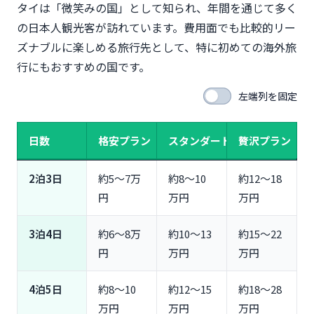
タイは「微笑みの国」として知られ、年間を通じて多く
寺院巡り＆歴史観光プラン（3泊4日：約8万円〜）
の日本人観光客が訪れています。費用面でも比較的リー
ビーチリゾート満喫プラン（4泊5日：約12万円〜）
ズナブルに楽しめる旅行先として、特に初めての海外旅
グルメ＆ナイトマーケットプラン（2泊3日：約6万
行にもおすすめの国です。
円〜）
スパ＆マッサージ癒しプラン（3泊4日：約10万
左端列を固定
円〜）
タイ旅行の費用を安く抑える7つの節約術
日数
格安プラン
スタンダード
贅沢プラン
安い時期（4月〜7月の雨季）を狙う
LCCのセール活用＆早期予約で航空券を安くする
2泊3日
約5〜7万
約8〜10
約12〜18
食事は屋台やフードコートをメインにする
円
万円
万円
BTSやMRTなど公共交通機関を使いこなす
両替は現地のレートが良い両替所で行う
3泊4日
約6〜8万
約10〜13
約15〜22
よくある質問（FAQ）
円
万円
万円
Q1. タイ旅行3泊4日で現金はいくら持っていけばい
い？
4泊5日
約8〜10
約12〜15
約18〜28
Q2. タイ旅行が安い時期はいつ？
万円
万円
万円
Q3. クレジットカードはどこでも使える？