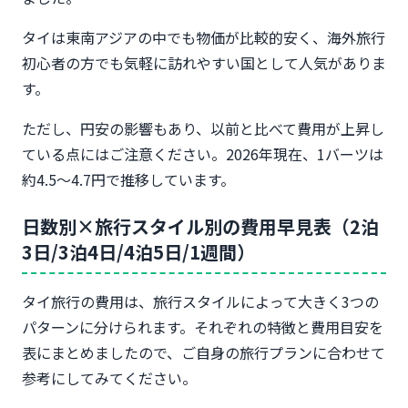
食費の目安（屋台/フードコート/レストラン/高級
店）
タイは東南アジアの中でも物価が比較的安く、海外旅行
交通費の目安（BTS/MRT/トゥクトゥク/Grab/タク
初心者の方でも気軽に訪れやすい国として人気がありま
シー）
す。
観光費の目安（寺院/遺跡/アクティビティ/マッサー
ジ）
ただし、円安の影響もあり、以前と比べて費用が上昇し
Wi-Fi/SIM・海外旅行保険・お土産代の目安
ている点にはご注意ください。2026年現在、1バーツは
【都市別】バンコク・プーケット・チェンマイの費
約4.5〜4.7円で推移しています。
用比較
バンコク3泊4日の費用目安（寺院巡り＆ショッピン
日数別×旅行スタイル別の費用早見表（2泊
グ）
3日/3泊4日/4泊5日/1週間）
プーケット3泊4日の費用目安（ビーチリゾート満
喫）
チェンマイ3泊4日の費用目安（山岳民族村＆寺院巡
タイ旅行の費用は、旅行スタイルによって大きく3つの
り）
パターンに分けられます。それぞれの特徴と費用目安を
周遊プラン（バンコク＋アユタヤ/バンコク＋プー
表にまとめましたので、ご自身の旅行プランに合わせて
ケット）の費用
参考にしてみてください。
【目的別】観光スタイル別のモデルプランと費用シ
ミュレーション