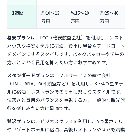
Q4. タイ旅行の費用を節約するにはツアーと個人手
1週間
約10〜13
約15〜20
約25〜40
配どちらがいい？
万円
万円
万円
まとめ：タイ旅行の費用目安と予算計画のポイント
格安プラン
は、LCC（格安航空会社）を利用し、ゲスト
ハウスや格安ホテルに宿泊、食事は屋台やフードコート
をメインにするスタイルです。バックパッカーや学生の
方、とにかく費用を抑えたい方におすすめです。
スタンダードプラン
は、フルサービスの航空会社
（JAL、ANA、タイ航空など）を利用し、3〜4つ星ホテ
ルに宿泊、レストランでの食事も楽しむスタイルです。
快適さと費用のバランスを重視する方、一般的な観光旅
行を楽しみたい方に最適です。
贅沢プラン
は、ビジネスクラスを利用し、5つ星ホテル
やリゾートホテルに宿泊、高級レストランやスパも満喫