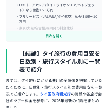
LCC（エアアジア/タイ・ライオンエア/ベトジェッ
ト）なら往復3〜5万円
フルサービス（JAL/ANA/タイ航空）なら往復5〜10
万円
東京/大阪/名古屋/福岡発の料金比較
安い時期（4月〜7月/雨季）と高い時期（年末年
目次を開く
始/GW/お盆）
【費用内訳②】ホテル代の目安をエリア別・ランク
【結論】タイ旅行の費用目安を
別に解説
バンコク中心部（スクンビット/サイアム）のホテル
日数別・旅行スタイル別に一覧
相場
表で紹介
プーケット（パトンビーチ/カタビーチ）のリゾート
ホテル相場
まずは、タイ旅行にかかる費用の全体像を把握していた
チェンマイ（旧市街/ニマンヘミン）のホテル相場
だくために、日数別・旅行スタイル別の費用目安を一覧
パタヤ・アユタヤ・クラビのホテル相場
表でご紹介します。
タイ国政府観光庁
の情報や各旅行会
【費用内訳③】食費・交通費・観光費・その他の費
社のツアー料金を参考に、2026年最新の相場をまとめ
用目安
ました。