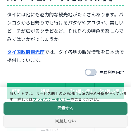
タイには他にも魅力的な観光地がたくさんあります。バ
ンコクから日帰りでも行けるパタヤやアユタヤ、美しい
ビーチが広がるクラビなど、それぞれの特色を楽しんで
みてはいかがでしょうか。
タイ国政府観光庁
では、タイ各地の観光情報を日本語で
提供しています。
左端列を固定
都市
特徴
3つ星ホテル目安
5つ星ホテル目
当サイトでは、サービス向上のため利用状況の匿名分析を行っていま
す。 詳しくは
プライバシーポリシー
をご覧ください。
パタヤ
バンコク
3,000〜
10,000〜
同意する
から約2
7,000円
25,000円
同意しない
時間のビ
ーチリゾ