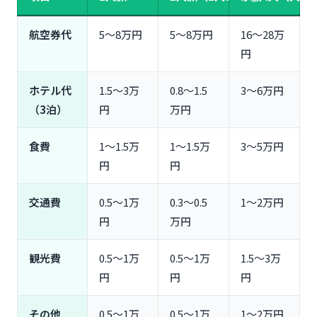
航空券代
5〜8万円
5〜8万円
16〜28万
円
ホテル代
1.5〜3万
0.8〜1.5
3〜6万円
（3泊）
円
万円
食費
1〜1.5万
1〜1.5万
3〜5万円
円
円
交通費
0.5〜1万
0.3〜0.5
1〜2万円
円
万円
観光費
0.5〜1万
0.5〜1万
1.5〜3万
円
円
円
その他
0.5〜1万
0.5〜1万
1〜2万円