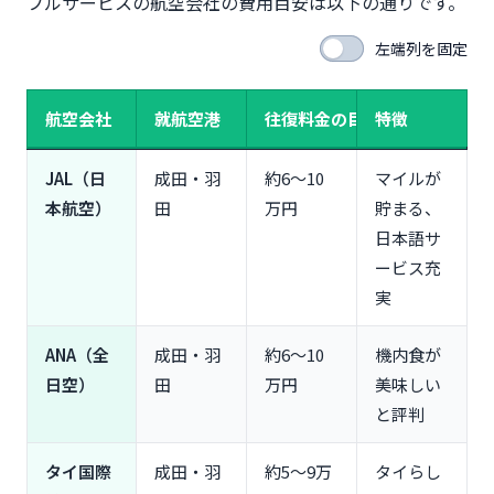
フルサービスの航空会社の費用目安は以下の通りです。
左端列を固定
航空会社
就航空港
往復料金の目安
特徴
JAL（日
成田・羽
約6〜10
マイルが
本航空）
田
万円
貯まる、
日本語サ
ービス充
実
ANA（全
成田・羽
約6〜10
機内食が
日空）
田
万円
美味しい
と評判
タイ国際
成田・羽
約5〜9万
タイらし