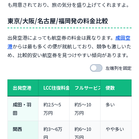
も用意されており、旅の気分を盛り上げてくれますよ。
東京/大阪/名古屋/福岡発の料金比較
出発空港によっても航空券の料金は異なります。
成田空
港
からは最も多くの便が就航しており、競争も激しいた
め、比較的安い航空券を見つけやすい傾向があります。
左端列を固定
出発空港
LCC往復料金
フルサービス往復料金
便数
成田・羽
約2.5〜5
約5〜10
多い
田
万円
万円
関西
約3〜6万
約6〜10
やや多い
円
万円