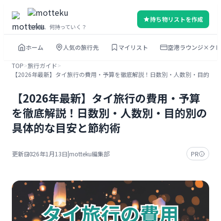
内
持ち物リストを作成
容
その旅、何持っていく？
を
ホーム
人気の旅行先
マイリスト
空港ラウンジ×クレ
ス
キ
TOP
>
旅行ガイド
>
【2026年最新】タイ旅行の費用・予算を徹底解説！日数別・人数別・目的別
ッ
プ
【2026年最新】タイ旅行の費用・予算
を徹底解説！日数別・人数別・目的別の
具体的な目安と節約術
更新日：
2026年1月13日
|
motteku編集部
PR