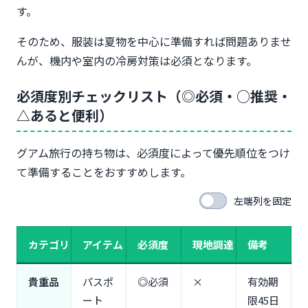
す。
一人旅向け便利アイテム（自撮り棒・GoProレンタ
ル）
そのため、服装は夏物を中心に準備すれば問題ありませ
2泊3日のパッキング例
んが、機内や室内の冷房対策は必須となります。
【カップル旅行】二人で分担する持ち物リスト
荷物の分担術（貴重品・衣類・日用品の振り分け）
必須度別チェックリスト（◎必須・○推奨・
共有して持つもの（モバイルバッテリー・Wi-Fiル
△あると便利）
ーター）
記念撮影グッズ（Insta360・三脚付き自撮り棒）
グアム旅行の持ち物は、必須度によって優先順位をつけ
3泊4日のパッキング例
て準備することをおすすめします。
【家族旅行】子連れ必須の持ち物リスト
乳児（0～1歳）必須アイテム（液体ミルク・ベビー
左端列を固定
フード・抱っこ紐）
幼児（2～5歳）必須アイテム（おむつ・着替え多
カテゴリ
アイテム
必須度
現地調達
備考
め・お気に入りおもちゃ）
小学生（6歳以上）必須アイテム（ゲーム機・日焼
貴重品
け止め・水着2枚）
パスポ
◎必須
×
有効期
ベビーカー・チャイルドシートのレンタル情報
ート
限45日