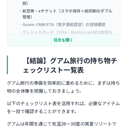
部）
航空券・eチケット（スマホ保存＋紙印刷のダブル
管理）
Guam-CNMI ETA（電子渡航認証）の登録確認
クレジットカード（VISA・Mastercardの2枚持ち
推奨）
目次を開く
米ドル現金（1人あたり200～300ドル目安）
海外旅行保険証（損保ジャパン・東京海上日動等）
【結論】グアム旅行の持ち物チ
スマートフォン＋充電器（Anker PowerCore
10000等）
ェックリスト一覧表
常備薬（ロキソニン・正露丸・酔い止め等）
グアム旅行の準備を効率的に進めるために、まずは持ち
変換プラグ（Aタイプ・日本と同じだが確認必須）
SIMカード/eSIM（楽天モバイル・ahamo・trifa
物の全体像を把握しておきましょう。
等）
以下のチェックリスト表を活用すれば、必要なアイテム
【個人旅行・一人旅】身軽に楽しむ持ち物リスト
を一目で確認することができます。
スーツケース（サムソナイト機内持ち込みサイズ・
35L推奨）
グアムは年間を通じて気温26〜30度の常夏リゾートで
防犯グッズ（TSAロック・セキュリティポーチ）