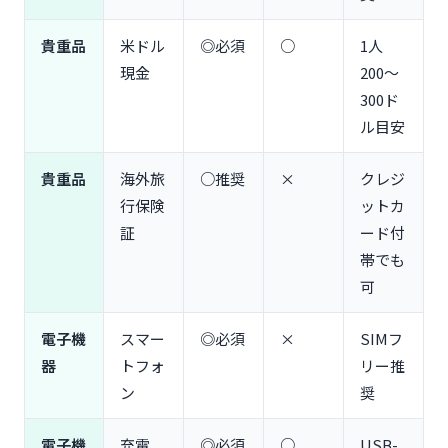
日本から持参すべき物（日焼け止め・虫除けスプレ
ー・シャンプー）
貴重品
米ドル
◎必須
○
1人
現地で安く買える物（水・スナック・歯ブラシ）
現金
200〜
女性向けアイテム（生理用品・化粧品・ヘアアイロ
300ド
ン）
ル目安
男性向けアイテム（髭剃り・制汗スプレー）
【入国手続き】Guam-CNMI ETA・EDF登録の完全
貴重品
海外旅
○推奨
×
クレジ
手順
行保険
ットカ
Guam-CNMI ETA（電子渡航認証）の申請方法
証
ード付
EDF（電子税関申告書）の事前登録
帯でも
Visit Japan Web（帰国時）の設定
可
【電子機器・ガジェット】旅行を快適にするアイテ
ム
電子機
スマー
◎必須
×
SIMフ
モバイルバッテリー（Anker PowerCore 10000・
器
トフォ
リー推
20000mAh以下）
ン
奨
Wi-Fiルーター・eSIM（グローバルWiFi・trifa・楽
天モバイル）
電源タップ・充電器（エレコム USBタップ・Anker
電子機
充電
◎必須
○
USB-