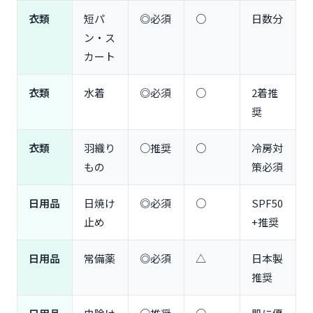
Q2. 現金はいくら持っていけばいいですか？
衣類
短パ
◎必須
○
日数分
Q3. おむつは現地で購入できますか？
ン・ス
Q4. スーツケースのサイズはどれくらいがおすす
カート
め？
Q5. 雨季（6〜11月）に持っていくべきものは？
衣類
水着
◎必須
○
2着推
Q6. 海外旅行保険は必要ですか？
奨
Q7. Guam-CNMI ETAとESTAの違いは何ですか？
Q8. 子どもの渡航同意書は必要ですか？
衣類
羽織り
○推奨
○
冷房対
まとめ：グアム旅行の準備を完璧にする3つのポイ
もの
策必須
ント
ポイント1：旅行スタイルに合わせた持ち物リスト
日用品
日焼け
◎必須
○
SPF50
を作成する
止め
+推奨
ポイント2：入国手続き（Guam-CNMI ETA・EDF）
は出発2週間前に完了させる
日用品
常備薬
◎必須
△
日本製
ポイント3：現地調達できるものは最小限に、必須
推奨
アイテムは日本で確実に準備