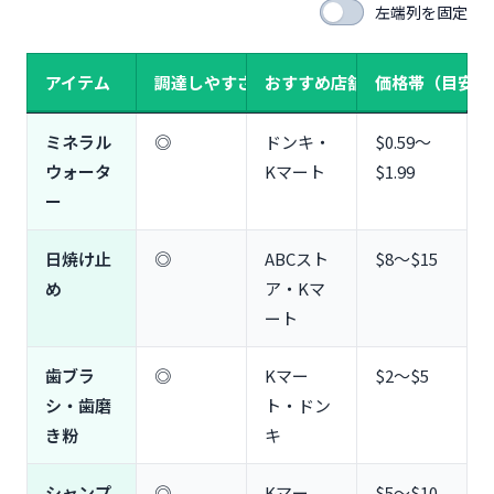
左端列を固定
アイテム
調達しやすさ
おすすめ店舗
価格帯（目安）
ミネラル
◎
ドンキ・
$0.59〜
ウォータ
Kマート
$1.99
ー
日焼け止
◎
ABCスト
$8〜$15
め
ア・Kマ
ート
歯ブラ
◎
Kマー
$2〜$5
シ・歯磨
ト・ドン
き粉
キ
シャンプ
◎
Kマー
$5〜$10