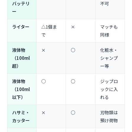
バッテリ
不可
ー
ライター
△1個ま
×
マッチも
で
同様
液体物
×
○
化粧水・
（100ml
シャンプ
超）
ー等
液体物
○
○
ジップロ
（100ml
ックに入
以下）
れる
ハサミ・
×
○
刃物類は
カッター
預け荷物