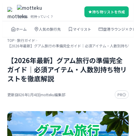
内
持ち物リストを作成
容
その旅、何持っていく？
を
ホーム
人気の旅行先
マイリスト
空港ラウンジ×クレ
ス
キ
TOP
>
旅行ガイド
>
【2026年最新】グアム旅行の準備完全ガイド｜必須アイテム・人数別持ち物
ッ
プ
【2026年最新】グアム旅行の準備完全
ガイド｜必須アイテム・人数別持ち物リ
ストを徹底解説
更新日：
2026年1月4日
|
motteku編集部
PR