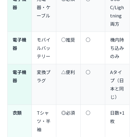
PowerPort）
器
器・ケ
C/Ligh
撮影機材（GoPro HERO12・Insta360レンタル）
ーブル
tning
【持ち込み禁止品】没収されないための完全リス
両方
ト
機内持ち込みNG（100ml超液体・刃物・スプレー
電子機
モバイ
○推奨
○
機内持
缶）
器
ルバッ
ち込み
グアム入国NG（肉類・果物・植物・乳製品）
テリー
のみ
日本帰国時の制限（タバコ・酒の免税範囲）
【現地調達スポット】グアムで買い物できる場所
電子機
変換プ
△便利
○
Aタイ
Kマート（24時間営業・日用品からお土産まで）
器
ラグ
プ（日
ドン・ドン・ドンキ（日本食・コスメ充実）
本と同
ABCストア（タモン中心部・コンビニ感覚）
じ）
ペイレス・スーパーマーケット（ローカル向け・格
安）
衣類
Tシャ
◎必須
○
日数+1
JPスーパーストア（ブランド・お土産）
ツ・半
枚
よくある質問
袖
Q1. グアムで変圧器は必要ですか？