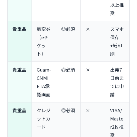
4泊5日のファミリーパッキング例
以上推
奨
【グループ旅行・友人旅行】大人数で効率的に準備
する方法
貴重品
航空券
◎必須
×
スマホ
グループで共有すべきアイテム（救急キット・延長
コード）
（eチ
保存
役割分担リスト（幹事・会計・撮影係）
ケッ
+紙印
大人数向けレンタカー・送迎の手配
ト）
刷
【衣類・ファッション】季節別おすすめアイテム
貴重品
Guam-
◎必須
×
出発7
通年必須（Tシャツ3枚・短パン2枚・水着2着）
CNMI
日前ま
乾季（12～5月）の服装（薄手カーディガン・UVパ
ーカー）
ETA承
でに申
雨季（6～11月）の服装（速乾性Tシャツ・折りたた
認画面
請
み傘）
おすすめブランド（ユニクロエアリズム・THE
貴重品
クレジ
◎必須
×
VISA/
NORTH FACE）
ットカ
Maste
【日用品・衛生用品】現地調達できる物・日本から
ード
r2枚推
持参すべき物
奨