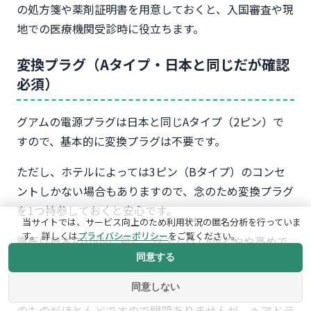
の処方箋や薬剤証明書を用意しておくと、入国審査や現
地での医療機関受診時に役立ちます。
変換プラグ（Aタイプ・日本と同じだが確認
必須）
グアムの電源プラグは日本と同じAタイプ（2ピン）で
すので、基本的に変換プラグは不要です。
ただし、ホテルによっては3ピン（Bタイプ）のコンセ
ントしかない場合もありますので、念のため変換プラグ
を1つ持参しておくと安心です。
当サイトでは、サービス向上のため利用状況の匿名分析を行っていま
す。 詳しくは
プライバシーポリシー
をご覧ください。
電圧は日本の100Vに対し、グアムは120Vとやや高めで
同意する
す。
同意しない
スマートフォンやパソコンの充電器は100V〜240V対応
のものがほとんどですので問題ありませんが、ヘアドラ