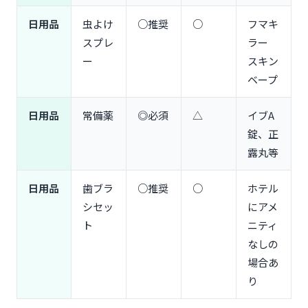
日用品
虫よけ
○推奨
○
フマキ
スプレ
ラー
ー
スキン
ベープ
日用品
常備薬
◎必須
△
イブA
錠、正
露丸等
日用品
歯ブラ
○推奨
○
ホテル
シセッ
にアメ
ト
ニティ
なしの
場合あ
り