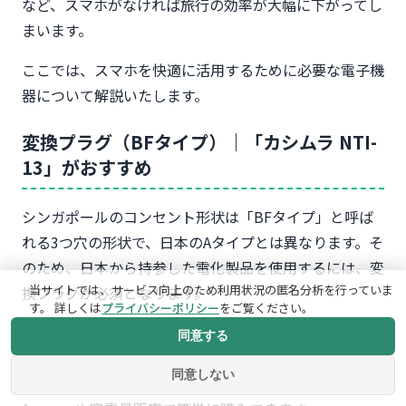
など、スマホがなければ旅行の効率が大幅に下がってし
まいます。
ここでは、スマホを快適に活用するために必要な電子機
器について解説いたします。
変換プラグ（BFタイプ）｜「カシムラ NTI-
13」がおすすめ
シンガポールのコンセント形状は「BFタイプ」と呼ば
れる3つ穴の形状で、日本のAタイプとは異なります。そ
のため、日本から持参した電化製品を使用するには、変
当サイトでは、サービス向上のため利用状況の匿名分析を行っていま
換プラグが必須となります。
す。 詳しくは
プライバシーポリシー
をご覧ください。
おすすめの変換プラグは「カシムラ NTI-13 海外用変換
同意する
プラグ BFタイプ」です。価格は500円前後と安価であ
同意しない
りながら、しっかりとした作りで信頼性が高く、