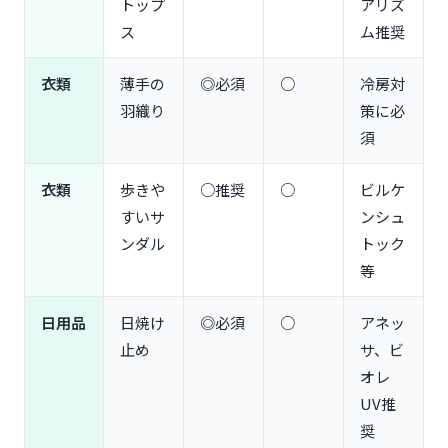
トップ
アリズ
ス
ム推奨
衣類
薄手の
◎必須
○
冷房対
羽織り
策に必
須
衣類
歩きや
○推奨
○
ビルケ
すいサ
ンシュ
ンダル
トック
等
日用品
日焼け
◎必須
○
アネッ
止め
サ、ビ
オレ
UV推
奨