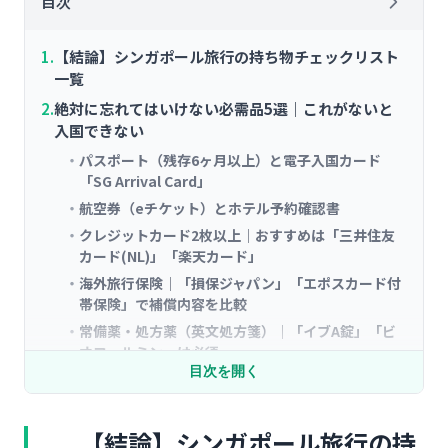
目次
【結論】シンガポール旅行の持ち物チェックリスト
一覧
絶対に忘れてはいけない必需品5選｜これがないと
入国できない
パスポート（残存6ヶ月以上）と電子入国カード
「SG Arrival Card」
航空券（eチケット）とホテル予約確認書
クレジットカード2枚以上｜おすすめは「三井住友
カード(NL)」「楽天カード」
海外旅行保険｜「損保ジャパン」「エポスカード付
帯保険」で補償内容を比較
常備薬・処方薬（英文処方箋）｜「イブA錠」「ビ
オフェルミン」は必須
目次を開く
シンガポールの気候に合った衣類・服装｜具体的ア
イテムで解説
基本の服装｜「ユニクロ エアリズム」「無印良品 リ
【結論】シンガポール旅行の持