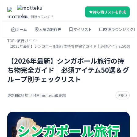
内
持ち物リストを作成
容
その旅、何持っていく？
を
ホーム
人気の旅行先
マイリスト
空港ラウンジ×クレ
ス
キ
TOP
>
旅行ガイド
>
【2026年最新】シンガポール旅行の持ち物完全ガイド｜必須アイテム50選＆
ッ
プ
【2026年最新】シンガポール旅行の持
ち物完全ガイド｜必須アイテム50選＆グ
ループ別チェックリスト
更新日：
2026年1月4日
|
motteku編集部
PR