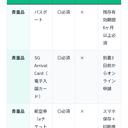
スキンケア｜「アネッサ日焼け止め」「ビオレUV」
は日本製が安心
貴重品
パスポ
◎必須
×
残存有
虫よけ・かゆみ止め｜「ムヒアルファEX」「フマキ
ート
効期間
ラー スキンベープ」
6ヶ月
生理用品（女性向け）｜日本製ナプキンは必ず持参
以上必
歯ブラシセット｜シンガポールのホテルはアメニテ
須
ィなしが多い
常備薬セット｜「ロキソニン」「正露丸」「パブロ
貴重品
SG
◎必須
×
到着3
ン」
Arrival
日前か
【グループ別】持ち物追加リスト｜一人旅・カップ
ル・家族・友人グループ
Card（
らオン
電子入
ライン
一人旅（ソロトラベル）｜セキュリティポーチ・南
京錠は必須
国カー
申請
カップル旅行｜共有できるアイテムで荷物削減
ド）
家族旅行（子連れ）｜ベビーカー・おむつ・離乳食
の現地調達可否
貴重品
航空券
◎必須
×
スマホ
友人グループ（3人以上）｜シェアアイテムリストで
（eチ
保存＋
効率化
ケット
印刷推