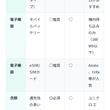
方法は？
プ）
すすめ
Q2. 変換プラグと変圧器、両方必要？
Q3. 日本の薬はシンガポールで買える？
電子機
モバイ
○推奨
○
機内持
Q4. 何泊何日がおすすめ？日数別の持ち物量は？
器
ルバッ
ち込み
Q5. 現地調達できるもの・日本から持参すべきもの
テリー
のみ
の見分け方は？
（160
まとめ：シンガポール旅行の持ち物準備を完璧に
Wh以
下）
電子機
eSIM/
○推奨
○
Airalo
器
SIMカ
、trifa
ード
等が人
気
衣類
通気性
◎必須
○
ユニク
の良い
ロ エ