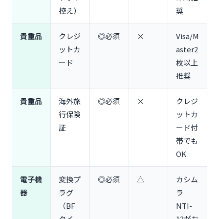
女子旅｜コスメ・ヘアアイロンの持ち込みルール
控え）
奨
機内持ち込み・預け荷物の注意点｜液体物100ml制
限と禁止品
貴重品
クレジ
◎必須
×
Visa/M
液体物の100ml制限と対策｜「無印良品 詰め替えボ
ットカ
aster2
トル」活用法
ード
枚以上
モバイルバッテリーは機内持ち込みのみ｜160Wh以
推奨
下が条件
預け荷物の重量制限｜LCC「Scoot」「Jetstar」
貴重品
は特に注意
海外旅
◎必須
×
クレジ
行保険
ットカ
要注意！シンガポールに持ち込めないもの｜罰金最
大100万円
証
ード付
ガム（チューインガム）は持ち込み禁止｜医療用を
帯でも
除く
OK
タバコ・電子タバコ｜1箱でも税金申告が必要
食品・お菓子の持ち込み制限｜「カップ麺」「おに
電子機
変換プ
◎必須
△
カシム
ぎり」は大丈夫？
器
ラグ
ラ
よくある質問｜シンガポール旅行の持ち物Q&A
（BF
NTI-
Q1. 現金はいくら持っていくべき？おすすめの両替
タイ
13がお