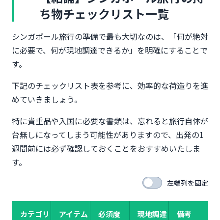
ネンシャツ」で暑さ対策
ち物チェックリスト一覧
冷房対策の羽織り｜「ユニクロ ポケッタブルパーカ
ー」が最強
シンガポール旅行の準備で最も大切なのは、「何が絶対
寺院・モスク用の服装｜「膝下丈スカート」「カー
に必要で、何が現地調達できるか」を明確にすることで
ディガン」は必携
す。
フォーマル用｜「高級レストラン」「カジノ」向け
の1着
下記のチェックリスト表を参考に、効率的な荷造りを進
水着・ビーチサンダル｜「マリーナベイサンズ」
「セントーサ島」で必須
めていきましょう。
通信・電子機器｜スマホ活用に必須のアイテム
特に貴重品や入国に必要な書類は、忘れると旅行自体が
変換プラグ（BFタイプ）｜「カシムラ NTI-13」が
台無しになってしまう可能性がありますので、出発の1
おすすめ
週間前には必ず確認しておくことをおすすめいたしま
eSIM｜「Airalo」「Holafly」「trifa」の料金比較
す。
モバイルバッテリー｜「Anker PowerCore
10000」は機内持ち込みOK
左端列を固定
スマホ必須アプリ3選｜「Grab」「Google Maps」
「Currency」
日用品・衛生グッズ｜日本から持参すべきアイテム
カテゴリ
アイテム
必須度
現地調達
備考