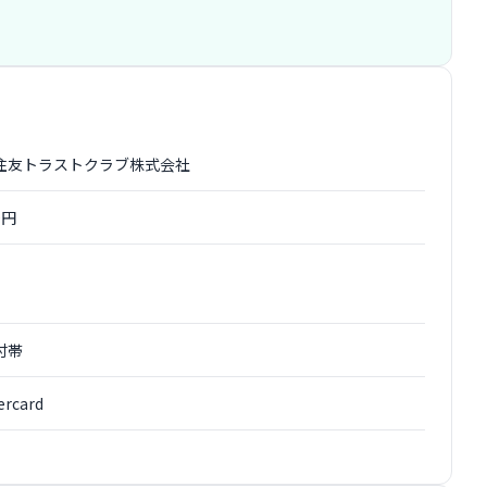
住友トラストクラブ株式会社
0円
付帯
ercard