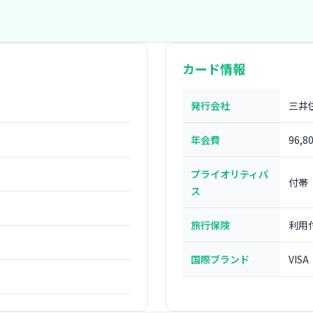
カード情報
発行会社
三井
年会費
96,8
プライオリティパ
付帯
ス
旅行保険
利用
国際ブランド
VISA