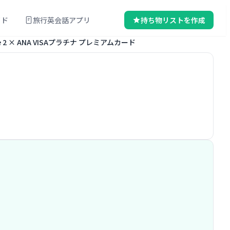
イド
旅行英会話アプリ
持ち物リストを作成
ounge 2 × ANA VISAプラチナ プレミアムカード