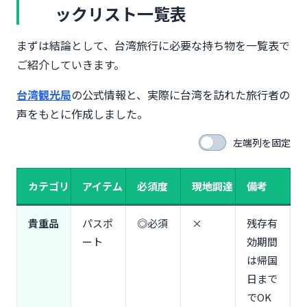
SIMカード・eSIM（おすすめ3選比較）
ックリスト一覧表
変換プラグは不要！台湾のコンセント事情
イヤホン・モバイルWi-Fiルーター
まずは結論として、台湾旅行に必要な持ち物を一覧表で
【衣類・服装】季節別おすすめアイテムと具体的な
ご紹介していきます。
ブランド
台湾観光局
の公式情報と、実際に台湾を訪れた旅行者の
春（3〜5月）の服装：薄手の長袖＋UV対策
声をもとに作成しました。
夏（6〜9月）の服装：速乾素材＋冷房対策
秋（10〜11月）の服装：重ね着スタイル
左端列を固定
冬（12〜2月）の服装：防寒＋雨対策
靴は歩きやすいスニーカー一択！おすすめ3選
カテゴリ
アイテム
必須度
現地調達
備考
【日用品・衛生用品】2025年最新！ホテルアメニテ
ィ有料化対応
貴重品
パスポ
◎必須
×
残存有
歯ブラシ・歯磨き粉（台湾ホテルは有料化）
ート
効期間
シャンプー・ボディソープ（100ml以下の小分け）
は帰国
スキンケア用品（台湾の気候に合わせた選び方）
日まで
日焼け止め（SPF50+・PA++++推奨）
でOK
ウェットティッシュ・ポケットティッシュ（夜市で