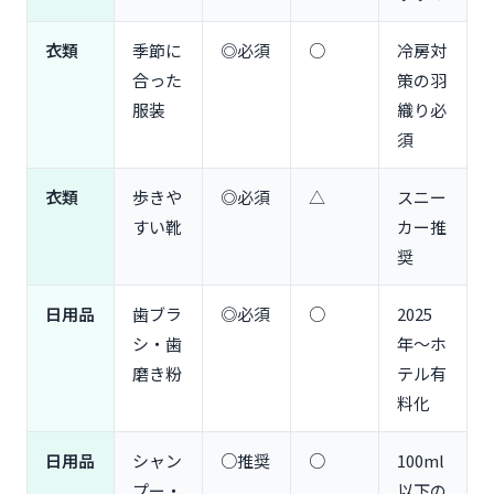
Q2. 現金はいくら持っていけばいいですか？
Q3. スーツケースの大きさはどれくらいがいい？
衣類
季節に
◎必須
○
冷房対
Q4. 台湾で日本の薬は買えますか？
合った
策の羽
Q5. SIMカードとeSIM、どちらがおすすめ？
服装
織り必
Q6. 悠遊カード（EasyCard）は事前に買うべき？
須
まとめ：台湾旅行の持ち物準備を完璧にしよう
旅行スタイル別おすすめまとめ
衣類
歩きや
◎必須
△
スニー
台湾旅行準備の3つのポイント
すい靴
カー推
奨
日用品
歯ブラ
◎必須
○
2025
シ・歯
年〜ホ
磨き粉
テル有
料化
日用品
シャン
○推奨
○
100ml
プー・
以下の