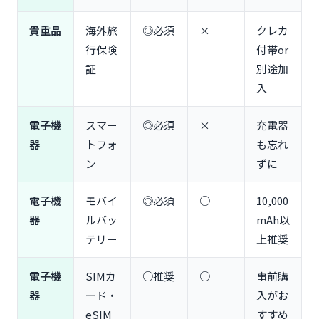
インスタント味噌汁・お茶漬け（和食が恋しくなっ
たら）
貴重品
海外旅
◎必須
×
クレカ
お菓子・スナック（機内・ホテルで重宝）
行保険
付帯or
持込禁止食品に注意！NGリスト
証
別途加
【グループ人数別】旅行スタイル別おすすめ持ち物
入
一人旅（ソロ旅行）の持ち物ポイント
電子機
スマー
◎必須
×
充電器
カップル旅行の持ち物ポイント
器
トフォ
も忘れ
家族旅行（子連れ）の持ち物ポイント
ン
ずに
友人グループ旅行（3人以上）の持ち物ポイント
【持込禁止・注意】台湾入国で気をつけるべきル
電子機
モバイ
◎必須
○
10,000
ール
器
ルバッ
mAh以
機内持ち込み禁止品リスト
テリー
上推奨
台湾持込禁止品リスト
免税範囲と申告が必要なケース
電子機
SIMカ
○推奨
○
事前購
よくある質問（FAQ）
器
ード・
入がお
Q1. 台湾旅行に変換プラグは必要ですか？
eSIM
すすめ