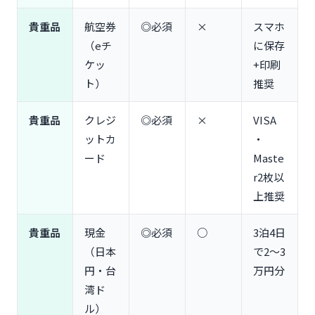
必須）
貴重品
航空券
◎必須
×
スマホ
【医薬品・健康グッズ】台湾で買えない薬と持参必
須アイテム
（eチ
に保存
ケッ
+印刷
常備薬（頭痛薬・胃腸薬・風邪薬）
ト）
推奨
虫除け・かゆみ止め（台湾の蚊は強力）
絆創膏・マスク・目薬
貴重品
クレジ
◎必須
×
VISA
生理用品（日本製がおすすめの理由）
ットカ
・
【便利グッズ】台湾旅行が10倍快適になるアイテム
ード
Maste
15選
r2枚以
折りたたみ傘・レインコート（突然のスコール対
策）
上推奨
エコバッグ（台湾はレジ袋有料）
貴重品
ネックピロー・アイマスク（飛行機で快眠）
現金
◎必須
○
3泊4日
圧縮袋・パッキングポーチ（荷物整理の神アイテ
（日本
で2〜3
ム）
円・台
万円分
サコッシュ・ミニショルダー（街歩きの相棒）
湾ド
【食品・お菓子】持っていくと便利な日本の食べ物
ル）