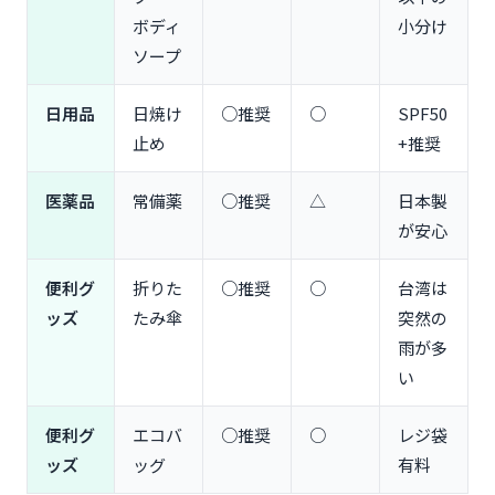
ボディ
小分け
ソープ
日用品
日焼け
○推奨
○
SPF50
止め
+推奨
医薬品
常備薬
○推奨
△
日本製
が安心
便利グ
折りた
○推奨
○
台湾は
ッズ
たみ傘
突然の
雨が多
い
便利グ
エコバ
○推奨
○
レジ袋
ッズ
ッグ
有料