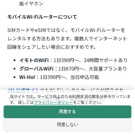
能イヤホン
モバイルWi-Fiルーターについて
SIMカードやeSIMではなく、モバイルWi-Fiルーターを
レンタルする方法もあります。複数人でインターネット
回線をシェアしたい場合におすすめです。
イモトのWiFi
：1日590円〜、24時間サポートあり
グローバルWiFi
：1日670円〜、大容量プランあり
Wi-Ho!
：1日590円〜、当日申込可能
JAL公式サイト
でもWi-Fiレンタルサービスが紹介され
当サイトでは、サービス向上のため利用状況の匿名分析を行っていま
ており、空港での受け取り・返却が可能です。
す。 詳しくは
プライバシーポリシー
をご覧ください。
同意する
【衣類・服装】季節別おすすめ
アイテムと具体的なブランド
同意しない