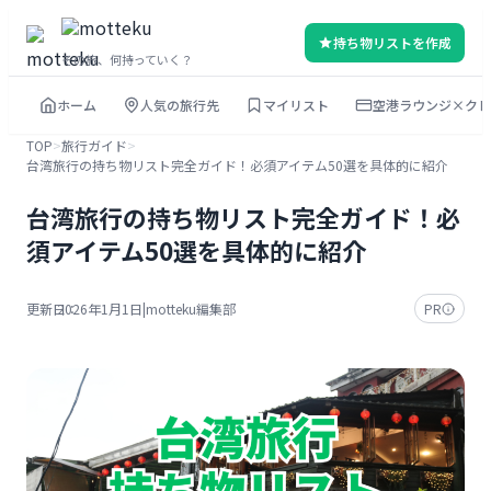
内
持ち物リストを作成
容
その旅、何持っていく？
を
ホーム
人気の旅行先
マイリスト
空港ラウンジ×クレ
ス
キ
TOP
>
旅行ガイド
>
台湾旅行の持ち物リスト完全ガイド！必須アイテム50選を具体的に紹介
ッ
プ
台湾旅行の持ち物リスト完全ガイド！必
須アイテム50選を具体的に紹介
更新日：
2026年1月1日
|
motteku編集部
PR