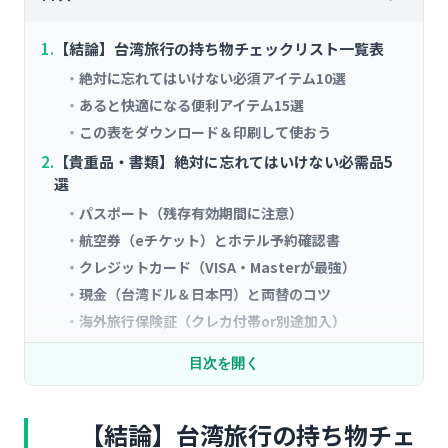
【結論】台湾旅行の持ち物チェックリスト一覧表
絶対に忘れてはいけない必須アイテム10選
あると快適になる便利アイテム15選
この表をダウンロード＆印刷して使おう
【貴重品・書類】絶対に忘れてはいけない必需品5
選
パスポート（残存有効期間に注意）
航空券（eチケット）とホテル予約確認書
クレジットカード（VISA・Masterが最強）
現金（台湾ドル＆日本円）と両替のコツ
海外旅行保険証（クレカ付帯or別途加入）
【電子機器】台湾旅行に必須のガジェット5選
目次を開く
スマートフォン＆充電器（Type-C推奨）
モバイルバッテリー（10,000mAh以上がおすす
【結論】台湾旅行の持ち物チェ
め）