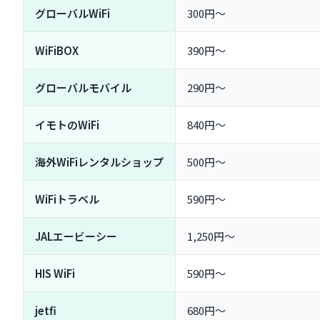
SIMカード・eSIMとの違い
グローバルWiFi
300円〜
台湾WiFiレンタルの利用手順【申込から返却まで】
STEP1：Webサイトから予約・申込する
WiFiBOX
390円〜
STEP2：空港カウンター or 宅配でWiFiルーターを受け
STEP3：台湾到着後、スマホとWiFiを接続する
グローバルモバイル
290円〜
STEP4：日本帰国後、期限内にWiFiルーターを返却する
台湾のフリーWi-Fi事情と注意点
イモトのWiFi
840円〜
台湾のフリーWi-Fi普及状況
海外WiFiレンタルショップ
iTaiwan・Taipei Free WiFiの使い方
500円〜
フリーWi-Fiのセキュリティリスクと対策
WiFiトラベル
590円〜
台湾WiFiレンタルのよくある質問
Q1. 台湾旅行で何ギガのプランを選べばいい？
JALエービーシー
1,250円〜
Q2. WiFiルーターは何台まで同時接続できる？
Q3. 台湾現地でWiFiルーターを受け取ることはできる？
HIS WiFi
590円〜
Q4. 返却期限を過ぎたらどうなる？
Q5. 通信制限がかかることはある？
jetfi
680円〜
Q6. SIMカード・eSIMとWiFiレンタルどちらがいい？