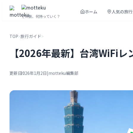
内
ホーム
人気の旅行
容
その旅、何持っていく？
を
ス
TOP
>
旅行ガイド
>
キ
ッ
【2026年最新】台湾WiF
プ
更新日：
2026年1月2日
|
motteku編集部