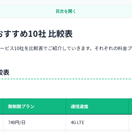
選
目次を開く
）
おすすめ10社 比較表
ルサービス10社を比較表でご紹介していきます。それぞれの料金
台接続）
較表
無制限プラン
通信速度
740円/日
4G LTE