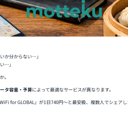
いいか分からない…」
い…」
か。
ータ容量・予算
によって最適なサービスが異なります。
iFi for GLOBAL」が1日740円〜と最安級、複数人で