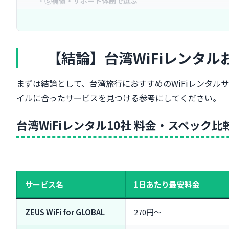
⑤補償・サポート体制で選ぶ
【無制限プラン】データ容量を気にせず使えるおすすめ5
ZEUS WiFi for GLOBAL（1日740円〜・無制限・4G LTE
グローバルWiFi（1日1,870円〜・無制限・4G/5G対応）
【結論】台湾WiFiレンタル
グローバルモバイル/台湾データ（1日590円〜・無制限）
JALエービーシー（1日1,250円〜・無制限）
まずは結論として、台湾旅行におすすめのWiFiレンタ
海外WiFiレンタルショップ（1日750円〜・無制限・10
イルに合ったサービスを見つける参考にしてください。
【コスパ重視】安く使える台湾WiFiレンタル5選
ZEUS WiFi for GLOBAL（1日270円〜・300MBプラン）
台湾WiFiレンタル10社 料金・スペック比
WiFiBOX（1日390円〜・500MBプラン）
グローバルWiFi（1日300円〜・300MBプラン）
グローバルモバイル（1日290円〜・300MBプラン）
イモトのWiFi（1日680円〜・早割で最大20%OFF）
サービス名
1日あたり最安料金
台湾WiFiレンタルのメリット・デメリットを徹底解説
WiFiレンタルの5つのメリット
ZEUS WiFi for GLOBAL
270円〜
WiFiレンタルの3つのデメリット