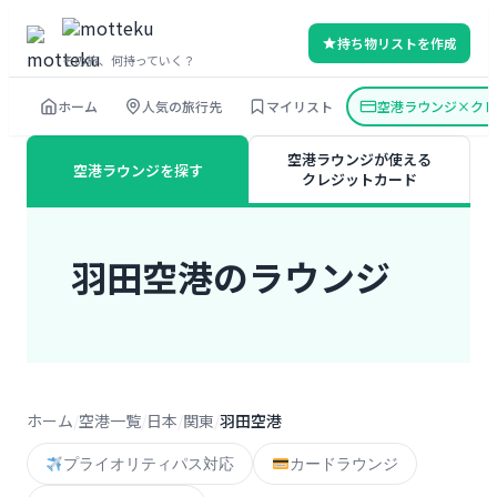
内
持ち物リストを作成
容
その旅、何持っていく？
を
ホーム
人気の旅行先
マイリスト
空港ラウンジ×クレ
ス
キ
空港ラウンジが使える
空港ラウンジを探す
ッ
クレジットカード
プ
羽田空港のラウンジ
ホーム
空港一覧
日本
関東
羽田空港
プライオリティパス対応
カードラウンジ