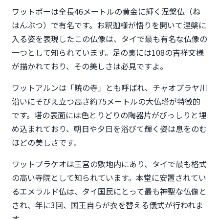
ワットポーは全長46メートルの黄金に輝く涅槃仏（ね
はんぶつ）で有名です。お釈迦様が悟りを開いて涅槃に
入る姿を表現したこの仏像は、タイで最も有名な仏像の
一つとして知られています。足の裏には108の吉祥文様
が描かれており、その美しさは必見ですよ。
ワットアルンは「暁の寺」とも呼ばれ、チャオプラヤ川
沿いにそびえ立つ高さ約75メートルの大仏塔が特徴的
です。塔の表面には色とりどりの陶器片がびっしりと埋
め込まれており、朝日や夕日を浴びて輝く姿は息をのむ
ほどの美しさです。
ワットプラケオは王宮の敷地内にあり、タイで最も格式
の高い寺院として知られています。本堂に安置されてい
るエメラルド仏は、タイ国民にとって最も神聖な仏像と
され、年に3回、国王自らが衣を替える儀式が行われま
す。