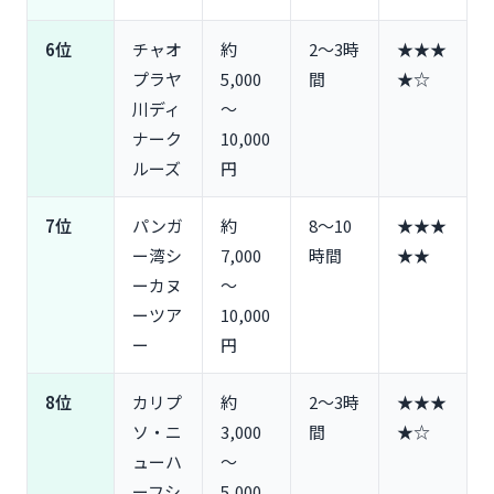
6位
チャオ
約
2〜3時
★★★
プラヤ
5,000
間
★☆
川ディ
〜
ナーク
10,000
ルーズ
円
7位
パンガ
約
8〜10
★★★
ー湾シ
7,000
時間
★★
ーカヌ
〜
ーツア
10,000
ー
円
8位
カリプ
約
2〜3時
★★★
ソ・ニ
3,000
間
★☆
ューハ
〜
ーフシ
5,000