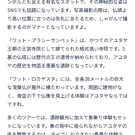
ンボルとも言える有名なスポットで、その神秘的な姿は
SNSでも話題になっています。写真撮影の際は、仏頭よ
り高い位置に立つのは失礼にあたるため、しゃがんで撮
影するのがマナーとなっていますよ。
「ワット・プラシーサンペット」は、かつてのアユタヤ
王朝の王宮寺院として建てられた格式高い寺院です。3
基の仏塔には歴代の王の遺骨が納められており、アユタ
ヤの歴史を物語る重要な遺跡となっています。
「ワット・ロカヤスタ」には、全長28メートルの巨大
な涅槃仏が屋外に横たわっています。周囲に建物がな
く、青空の下で仏像を見上げる体験はアユタヤならでは
ですね。
多くのツアーでは、遺跡観光に加えて象乗り体験もセッ
トになっています。象の背中に揺られながらアユタヤの
街を散策するのは、タイでしかできない貴重な体験で