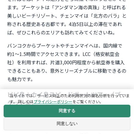
ます。プーケットは「アンダマン海の真珠」と呼ばれる
美しいビーチリゾート、チェンマイは「北方のバラ」と
称される歴史ある古都です。4泊5日以上の滞在であれ
ば、ぜひこれらのエリアも訪れてみてくださいね。
バンコクからプーケットやチェンマイへは、国内線で
約1〜1.5時間でアクセスできます。LCC（格安航空会
社）を利用すれば、片道3,000円程度から航空券を購入
できることもあり、意外とリーズナブルに移動できるの
も魅力です。
ピピ島＋カイ島スピードボートツアー（プー
当サイトでは、サービス向上のため利用状況の匿名分析を行っていま
ケット発）
す。 詳しくは
プライバシーポリシー
をご覧ください。
同意する
プーケット発のツアーで最も人気があるのが、「ピピ島
同意しない
＋カイ島」を巡るスピードボートツアーです。映画