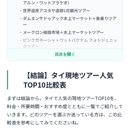
アルン・ワットプラケオ）
世界遺産アユタヤ遺跡1日観光ツアー
ダムヌンサドゥアック水上マーケット＋象乗りツア
ー
メークロン線路市場＋水上マーケットツアー
ピンクガネーシャ＋ワットパクナム フォトジェニッ
クツアー
– 定番の観光地以外も訪れたい方
目次を開く
【プーケット・チェンマイ発】リゾート＆北部ツア
ーおすすめ5選
【結論】タイ現地ツアー人気
ピピ島＋カイ島スピードボートツアー（プーケット
TOP10比較表
発）
パンガー湾シーカヌーアドベンチャーツアー（プー
まずは結論から。タイで人気の現地ツアーTOP10を、
ケット発）
料金・所要時間・おすすめ度とともに一覧でご紹介して
チェンマイ・ドイステープ寺院＋市内観光半日ツア
ー
いきます。どのツアーを選ぶか迷っている方は、この比
チェンライ白い寺院（ワットロンクン）1日ツアー
較表を参考にしてみてくださいね。
【滞在日数別】2泊3日〜4泊5日のモデルプラン