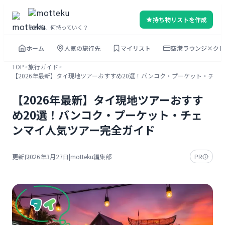
内
持ち物リストを作成
容
その旅、何持っていく？
を
ホーム
人気の旅行先
マイリスト
空港ラウンジ×クレ
ス
キ
TOP
>
旅行ガイド
>
【2026年最新】タイ現地ツアーおすすめ20選！バンコク・プーケット・チェ
ッ
プ
【2026年最新】タイ現地ツアーおすす
め20選！バンコク・プーケット・チェ
ンマイ人気ツアー完全ガイド
更新日：
2026年3月27日
|
motteku編集部
PR