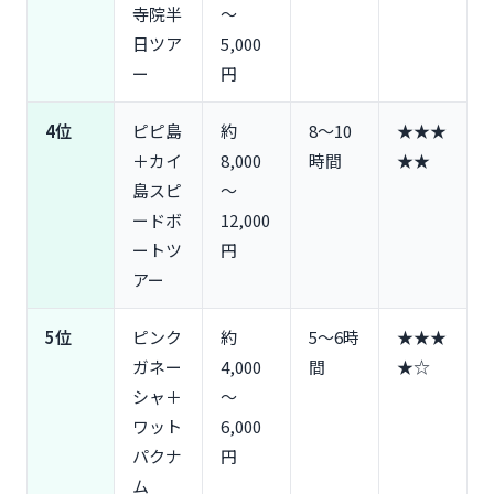
寺院半
〜
日ツア
5,000
ー
円
4位
ピピ島
約
8〜10
★★★
＋カイ
8,000
時間
★★
島スピ
〜
ードボ
12,000
ートツ
円
アー
5位
ピンク
約
5〜6時
★★★
ガネー
4,000
間
★☆
シャ＋
〜
ワット
6,000
パクナ
円
ム