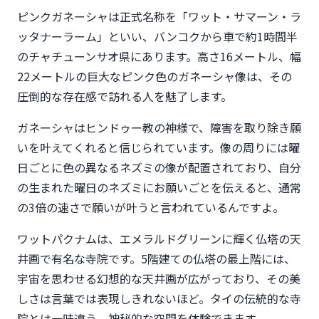
ピンクガネーシャは正式名称を「ワット・サマーン・ラ
ッタナーラーム」といい、バンコクから車で約1時間半
のチャチューンサオ県にあります。高さ16メートル、幅
22メートルの巨大なピンク色のガネーシャ像は、その
圧倒的な存在感で訪れる人を魅了します。
ガネーシャはヒンドゥー教の神様で、障害を取り除き願
いを叶えてくれると信じられています。像の周りには曜
日ごとに色の異なるネズミの像が配置されており、自分
の生まれた曜日のネズミにお願いごとを伝えると、通常
の3倍の速さで願いが叶うと言われているんですよ。
ワットパクナムは、エメラルドグリーンに輝く仏塔の天
井画で有名な寺院です。5階建ての仏塔の最上階には、
宇宙を思わせる幻想的な天井画が広がっており、その美
しさは言葉では表現しきれないほど。タイの伝統的な寺
院とは一味違う、神秘的な空間を体験できます。