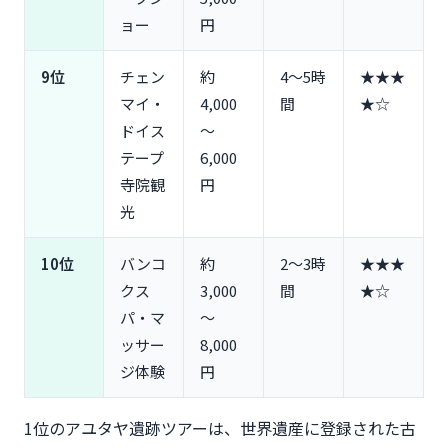
ョー
円
9位
チェン
約
4〜5時
★★★
マイ・
4,000
間
★☆
ドイス
〜
テープ
6,000
寺院観
円
光
10位
バンコ
約
2〜3時
★★★
クス
3,000
間
★☆
パ・マ
〜
ッサー
8,000
ジ体験
円
1位のアユタヤ遺跡ツアーは、世界遺産に登録された古