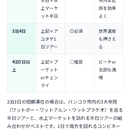
半日＋水
市内＆近
上マーケ
郊を効率
ット半日
よく
3泊4日
上記＋ア
◎必須
世界遺産
ユタヤ1
も押さえ
日ツアー
る
4泊5日以
上記＋プ
○推奨
ビーチor
上
ーケット
北部も満
orチェン
喫
マイ
2泊3日の短期滞在の場合は、バンコク市内の3大寺院
（ワットポー・ワットアルン・ワットプラケオ）を巡る
半日ツアーと、水上マーケットを訪れる半日ツアーの組
み合わせがベストです。1日で両方を回れるコンビネー