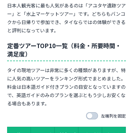
日本人観光客に最も人気があるのは「アユタヤ遺跡ツア
2泊3日：バンコク市内＋1日ツアーの王道プラン
ー」と「水上マーケットツアー」です。どちらもバンコ
3泊4日：バンコク＋アユタヤ満喫プラン
クから日帰りで参加でき、タイならではの体験ができる
4泊5日以上：プーケット・チェンマイ周遊プラン
と評判になっています。
【目的・シーン別】おすすめツアーの選び方
カップル・ハネムーン向けツアー
定番ツアーTOP10一覧（料金・所要時間・
女子旅・インスタ映え重視ツアー
満足度）
家族・子連れ向けツアー
一人旅・効率重視ツアー
タイの現地ツアーは非常に多くの種類がありますが、特
予算目安：1人あたり4,000〜10,000円/ツアー
に人気の高いツアーをランキング形式でまとめました。
【予約サイト比較】VELTRA・KKday・JTBどれが
料金は日本語ガイド付きプランの目安となっていますの
おすすめ？
で、英語ガイドのみのプランを選ぶともう少しお安くな
VELTRA（ベルトラ）の特徴
る場合もあります。
KKday（ケーケーデイ）の特徴
JTB MyBus（マイバス）の特徴
左端列を固定
予約サイト選びのポイント
タイ現地ツアー参加前の注意点と持ち物