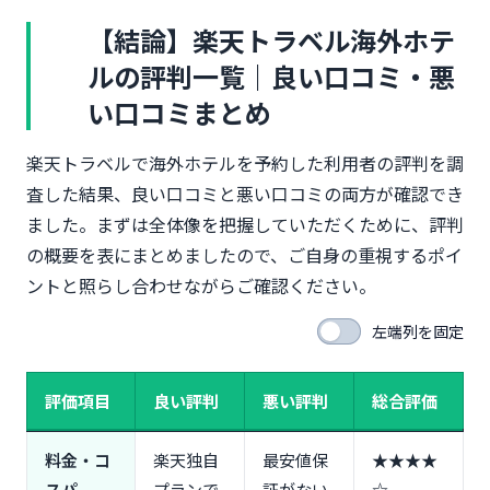
リゾートホテルは要注意点も
【結論】楽天トラベル海外ホテ
東南アジア（タイ・ベトナム・シンガポール）の評
ルの評判一覧｜良い口コミ・悪
判｜コスパ重視なら高評価
ヨーロッパ（フランス・イタリア）の評判｜取扱数
い口コミまとめ
の少なさに注意
楽天カード・楽天ポイントを活用したお得な予約方
楽天トラベルで海外ホテルを予約した利用者の評判を調
法
査した結果、良い口コミと悪い口コミの両方が確認でき
楽天カードで海外ホテル予約時のポイント還元率
ました。まずは全体像を把握していただくために、評判
（最大4%）
の概要を表にまとめましたので、ご自身の重視するポイ
SPUプログラム活用で還元率アップの具体的な方法
ントと照らし合わせながらご確認ください。
楽天トラベルスーパーSALE・お買い物マラソンとの
併用術
左端列を固定
楽天トラベル海外ホテルのキャンセル・返金の実態
と対処法
評価項目
良い評判
悪い評判
総合評価
キャンセル料の発生条件｜「返金不可プラン」と
「無料キャンセル」の違い
返金までの日数と実際の体験談（平均2週間～1ヶ
料金・コ
楽天独自
最安値保
★★★★
月）
スパ
プランで
証がない
☆