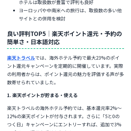
ホテルは取扱数が豊富で評判も良好
Q5. トラブル時の問い合わせ先はどこ？
ヨーロッパや中南米への旅行は、取扱数の多い他
まとめ：楽天トラベルで海外ホテルを予約すべき
サイトとの併用を検討
人・他サイトがおすすめな人
良い評判TOP5｜楽天ポイント還元・予約の
簡単さ・日本語対応
楽天トラベル
では、海外ホテル予約で最大23%のポイ
ント還元キャンペーンを定期的に開催しています。実際
の利用者からは、ポイント還元の魅力を評価する声が多
数寄せられていました。
1. 楽天ポイントが貯まる・使える
楽天トラベルの海外ホテル予約では、基本還元率2%〜
12%の楽天ポイントが付与されます。さらに「5と0の
つく日」キャンペーンにエントリーすれば、追加で3%