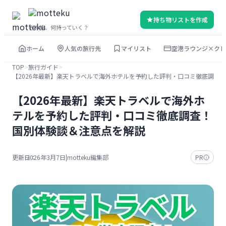
内
持ち物リストを作成
容
その旅、何持っていく？
を
ホーム
人気の旅行先
マイリスト
空港ラウンジ×クレ
ス
キ
TOP
>
旅行ガイド
>
【2026年最新】楽天トラベルで海外ホテルを予約した評判・口コミ徹底調査
ッ
プ
【2026年最新】楽天トラベルで海外ホ
テルを予約した評判・口コミ徹底調査！
国別体験談＆注意点を解説
更新日：
2026年3月7日
|
motteku編集部
PR