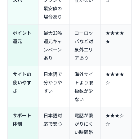
キャンセル時のトラブル対処法｜電話が繋がらない
最安値の
場合の解決手順
場合あり
楽天トラベル海外ホテル予約で起こりやすいトラブ
ルと解決策
ポイント
最大23%
ヨーロッ
★★★★
「予約したのに現地で部屋がない」オーバーブッキ
還元
還元キャ
パなど対
★
ング時の対応
ンペーン
象外エリ
「写真と違う」ホテルの設備・清潔さに関するクレ
あり
アあり
ーム対処法
現地での緊急連絡先と日本語サポートの使い方
サイトの
日本語で
海外サイ
★★★★
楽天トラベルで海外ホテルを予約する安心ポイント
使いやす
分かりや
トより取
☆
5つ
さ
すい
扱数が少
日本企業運営で日本語サポートが充実
ない
口コミ数が豊富で宿泊者のリアルな評価が分かる
楽天会員なら個人情報入力の手間が省ける
サポート
日本語対
電話が繋
★★★☆
楽天トラベルで海外ホテルを予約する際の注意点5
体制
応で安心
がりにく
☆
つ
い時間帯
海外ホテル取扱数は他サイトより少なめ（約50,000