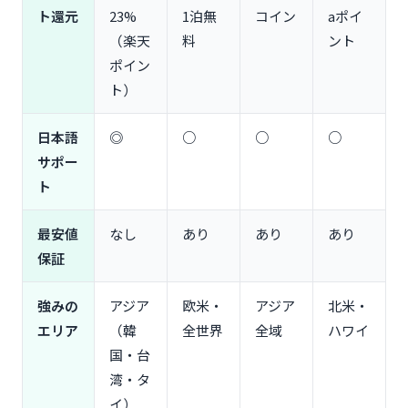
ト還元
23%
1泊無
コイン
aポイ
（楽天
料
ント
ポイン
ト）
日本語
◎
○
○
○
サポー
ト
最安値
なし
あり
あり
あり
保証
強みの
アジア
欧米・
アジア
北米・
エリア
（韓
全世界
全域
ハワイ
国・台
湾・タ
イ）