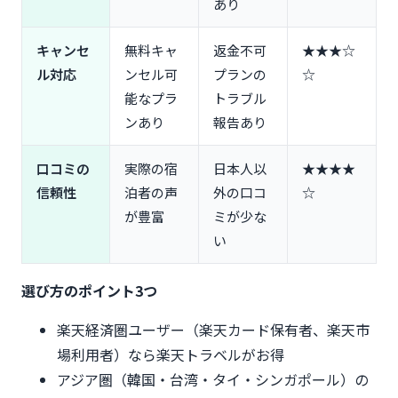
あり
件）
最安値保証がないため他サイトとの価格比較は必須
キャンセ
無料キャ
返金不可
★★★☆
サポートの電話が繋がりにくい時間帯がある
ル対応
ンセル可
プランの
☆
楽天トラベルと他サイトの海外ホテル予約徹底比較
能なプラ
トラブル
楽天トラベル vs Booking.com｜どちらを選ぶべ
ンあり
報告あり
き？
楽天トラベル vs Agoda｜アジア圏旅行ならどっ
ち？
口コミの
実際の宿
日本人以
★★★★
楽天トラベル vs Expedia｜総合力で比較
信頼性
泊者の声
外の口コ
☆
が豊富
ミが少な
よくある質問（FAQ）
い
Q1. 楽天トラベルの海外ホテル予約は安全？信頼で
きる？
Q2. 楽天トラベルで海外ホテルを予約すると高いっ
選び方のポイント3つ
て本当？
楽天経済圏ユーザー（楽天カード保有者、楽天市
Q3. 楽天ポイントは海外ホテル予約でいくら貯ま
る？
場利用者）なら楽天トラベルがお得
Q4. 海外ホテル予約のキャンセルは何日前まで無
アジア圏（韓国・台湾・タイ・シンガポール）の
料？