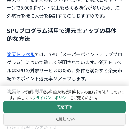
ーンで5,000ポイント以上もらえる場合が多いため、海
外旅行を機に入会を検討するのもおすすめです。
SPUプログラム活用で還元率アップの具体
的な方法
楽天トラベル
では、SPU（スーパーポイントアッププロ
グラム）について詳しく説明されています。楽天トラベ
ルはSPUの対象サービスのため、条件を満たすと楽天市
場でのポイント還元率がアップします。
楽天トラベル利用によるSPU特典
当サイトでは、サービス向上のため利用状況の匿名分析を行っていま
す。 詳しくは
プライバシーポリシー
をご覧ください。
楽天トラベルで15,000円以上の予約＆対象期間中の利
同意する
用で、楽天市場でのポイント還元率が+1倍になります。
つまり、海外ホテルを予約することで、楽天市場での買
同意しない
い物もお得になるのです。