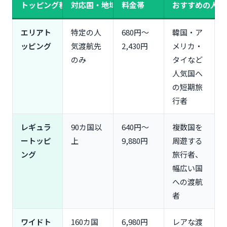
トッピング種類
対応国・地域数
料金帯
おすすめの人
人気渡航先での実測通信速度
通信制限・速度制限の注意点
エリアト
特定の人
680円～
韓国・ア
povo海外eSIMの使い方・設定方法【画像付き】
ッピング
気渡航先
2,430円
メリカ・
事前準備｜渡航前にやるべき3つのこと
のみ
タイなど
海外データトッピングの購入方法
人気国へ
渡航先での設定手順（iPhone・Android別）
の短期旅
繋がらない時のトラブル対処法
行者
povo海外eSIMのメリット・デメリット
メリット①｜基本料0円で日本の電話番号を維持で
レギュラ
90カ国以
640円～
複数国を
きる
ートッピ
上
9,880円
周遊する
メリット②｜必要な時だけトッピング購入でコスト
ング
旅行者、
管理しやすい
幅広い国
メリット③｜デュアルSIM運用で海外用サブ回線と
への渡航
して最適
者
デメリット①｜料金がやや割高（他社比較）
デメリット②｜データ容量超過後は低速通信も不可
ワイドト
160カ国
6,980円
レアな渡
デメリット③｜180日以上トッピング購入なしで利