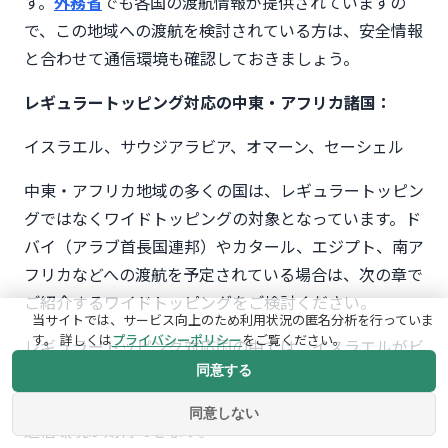
す。
外務省
でも各国の渡航情報が提供されていますの
で、この地域への渡航を検討されている方は、安全情報
と合わせて通信環境も確認しておきましょう。
レギュラートッピング対応の中東・アフリカ諸国：
イスラエル、サウジアラビア、オマーン、セーシェル
中東・アフリカ地域の多くの国は、レギュラートッピン
グではなくワイドトッピングの対象となっています。ド
バイ（アラブ首長国連邦）やカタール、エジプト、南ア
フリカなどへの渡航を予定されている場合は、次の章で
ご紹介するワイドトッピングをご検討ください。
当サイトでは、サービス向上のため利用状況の匿名分析を行っていま
す。 詳しくは
プライバシーポリシー
をご覧ください。
レギュラートッピング対応国の中では、イスラエルがビ
ジネスや巡礼での渡航先として比較的ポピュラーです。
同意する
エルサレムやテルアビブなどの主要都市では、安定した
同意しない
通信環境が期待できます。