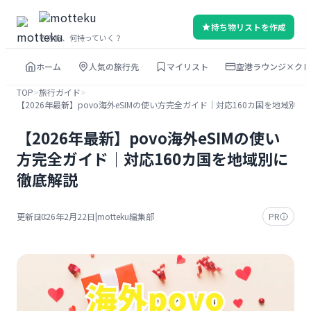
内
持ち物リストを作成
容
その旅、何持っていく？
を
ホーム
人気の旅行先
マイリスト
空港ラウンジ×クレ
ス
キ
TOP
>
旅行ガイド
>
【2026年最新】povo海外eSIMの使い方完全ガイド｜対応160カ国を地域別に
ッ
プ
【2026年最新】povo海外eSIMの使い
方完全ガイド｜対応160カ国を地域別に
徹底解説
更新日：
2026年2月22日
|
motteku編集部
PR