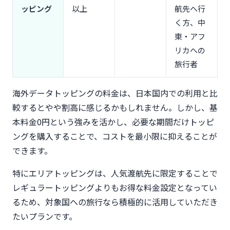
用停止の恐れ
ッピング
以上
航先へ行
く方、中
よくある質問（FAQ）
東・アフ
Q1. povoのeSIMは海外から新規契約できる？
リカへの
Q2. 渡航前にトッピングを購入しておくことは可
能？
旅行者
Q3. 通話かけ放題トッピングは海外でも適用され
る？
海外データトッピングの料金は、日本国内での利用と比
Q4. グアム・サイパンでpovoは使える？
較するとやや割高に感じるかもしれません。しかし、基
Q5. データ専用プランでも海外ローミングは使え
本料金0円という強みを活かし、必要な期間だけトッピ
る？
ングを購入することで、コストを最小限に抑えることが
Q6. 複数の国を周遊する場合はどのトッピングがお
できます。
得？
まとめ：povo海外eSIMを使いこなすための3つの
特にエリアトッピングは、人気渡航先に限定することで
ポイント
レギュラートッピングよりもお得な料金設定となってい
るため、対象国への旅行なら積極的に活用していただき
たいプランです。