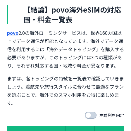
アジア・オセアニア地域（約25カ国）
【結論】povo海外eSIMの対応
ヨーロッパ地域（約35カ国）
国・料金一覧表
北米・中南米地域（約15カ国）
中東・アフリカ地域（約10カ国）
povo
2.0の海外ローミングサービスは、世界160カ国以
ワイドトッピング対応国一覧｜160カ国以上の最広
上でデータ通信が可能となっています。海外でデータ通
域プラン
信を利用するには「海外データトッピング」を購入する
レギュラートッピング非対応の追加国（約70カ国）
必要がありますが、このトッピングには3つの種類があ
ワイドトッピングが必要な人気渡航先
り、それぞれ対応する国・地域や料金が異なります。
ワイドトッピングの注意点｜0.3GB/30日間で6,980
円の割高プラン
まずは、各トッピングの特徴を一覧表で確認していきま
povo海外eSIMの料金プラン完全比較
しょう。渡航先や旅行スタイルに合わせて最適なプラン
エリアトッピングの料金表｜最安680円から
を選ぶことで、海外でのスマホ利用をお得に楽しめま
レギュラートッピングの料金表｜0.5GB～10GB
す。
他社海外ローミングとの料金比較（ahamo・楽天
モバイル）
左端列を固定
povo海外eSIMの通信速度・通信環境を徹底検証
最大通信速度と5G対応状況