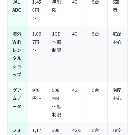
JAL
1,45
無制
4G
5台
6空
グアムでWiFiが繋がらない時の対処法
ABC
0円
限
港
よくある質問（FAQ）
～
Q1. グアム旅行にWiFiレンタルは本当に必要？
Q2. 何日前までに予約すればいい？
海外
1,06
1GB
4G
5台
宅配
Q3. グアムで無制限プランでも速度制限はある？
WiFi
7円
～無
中心
Q4. 変換プラグは必要？WiFiルーターの充電方法
レン
～
制限
は？
タル
Q5. グアム現地でWiFiレンタルできる？
ショ
Q6. 複数人でシェアする場合、何台接続できる？
ップ
まとめ：グアム旅行におすすめのWiFiレンタルの
選び方
グア
970
500
4G
5台
宅配
ムデ
円～
MB
中心
ータ
～無
制限
フォ
1,17
300
4G/5
5台
18空