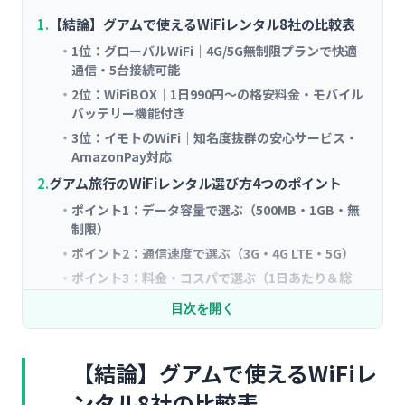
【結論】グアムで使えるWiFiレンタル8社の比較表
1位：グローバルWiFi｜4G/5G無制限プランで快適
通信・5台接続可能
2位：WiFiBOX｜1日990円～の格安料金・モバイル
バッテリー機能付き
3位：イモトのWiFi｜知名度抜群の安心サービス・
AmazonPay対応
グアム旅行のWiFiレンタル選び方4つのポイント
ポイント1：データ容量で選ぶ（500MB・1GB・無
制限）
ポイント2：通信速度で選ぶ（3G・4G LTE・5G）
ポイント3：料金・コスパで選ぶ（1日あたり＆総
額）
目次を開く
ポイント4：受取・返却の利便性で選ぶ
【詳細比較】グアムにおすすめのWiFiレンタル8社
【結論】グアムで使えるWiFiレ
を徹底解説
グローバルWiFi｜業界最大手・18空港で受取可能・
ンタル8社の比較表