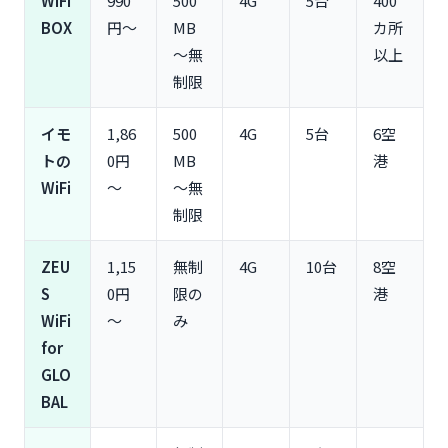
WiFi
990
500
4G
5台
400
リスク）
BOX
円～
MB
カ所
グアムの通信エリア（タモン・デデド・マンギラ
～無
以上
オ・空港）
制限
WiFiレンタル vs eSIM vs 海外ローミング｜どれが
お得？
イモ
1,86
500
4G
5台
6空
WiFiレンタルのメリット・デメリット
トの
0円
MB
港
eSIM・海外SIMカードとの料金比較
WiFi
～
～無
携帯キャリアの海外ローミングとの比較
制限
グアムWiFiレンタルの受取・返却方法
空港カウンターでの受取（成田・羽田・関空・中
ZEU
1,15
無制
4G
10台
8空
部）
S
0円
限の
港
宅配受取・コンビニ受取の方法
WiFi
～
み
返却方法（空港返却BOX・宅配返却・レターパッ
for
ク）
GLO
グアムWiFiレンタルの注意点とトラブル対策
BAL
データ通信制限（速度制限・利用停止）の注意点
WiFiルーターの紛失・故障時の対応