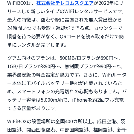
WiFiBOXは、
株式会社テレコムスクエア
が2022年にリ
リースした新しいタイプのWiFiレンタルサービスです。
最大の特徴は、空港や駅に設置された無人貸出機から
24時間いつでも受取・返却ができる点。カウンターで
順番を待つ必要がなく、QRコードを読み取るだけで簡
単にレンタルが完了します。
グアム向けのプランは、500MB/日プランが690円～、
1GB/日プランが890円～、無制限プランが990円～と、
業界最安級の料金設定が魅力です。さらに、WiFiルータ
ー本体にモバイルバッテリー機能が内蔵されているた
め、スマートフォンの充電切れの心配もありません。バ
ッテリー容量は5,000mAhで、iPhoneを約2回フル充電
できる容量があります。
WiFiBOXの設置場所は全国400カ所以上。成田空港、羽
田空港、関西国際空港、中部国際空港、福岡空港、新千