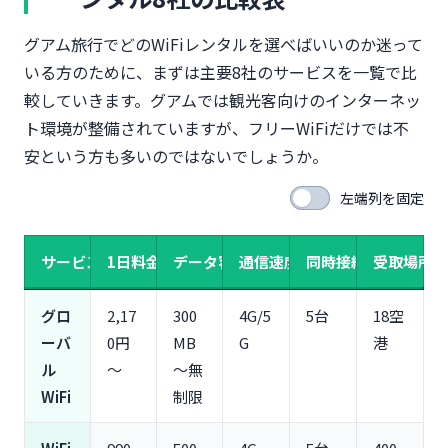
5G対応
WiFiBOX｜無人貸出機で24時間受取返却・バッテリ
グアム旅行でどのWiFiレンタルを選べばいいのか迷って
ー機能付き
いる方のために、まずは主要8社のサービスを一覧で比
イモトのWiFi｜安心のサポート体制・AmazonPay
較していきます。グアムでは観光客向けのインターネッ
対応
ト環境が整備されていますが、フリーWiFiだけでは不
ZEUS WiFi for GLOBAL｜業界最安級の1日1,150円
～・10台接続可能
安という方も多いのではないでしょうか。
JAL ABC｜JALマイルが貯まる・当日レンタル可能
左端列を固定
【利用シーン別】グアムでおすすめのWiFiレンタル
の選び方
サービス名
家族旅行（3～4人）なら無制限プランがおすすめ
1日料金（無制限）
データ容量
通信速度
同時接続
受取場所
一人旅・カップル旅行なら500MB～1GBプランで十
分
グロ
2,17
300
4G/5
5台
18空
ビジネス出張なら5G対応・大容量プランが安心
ーバ
0円
MB
G
港
グアムのWiFi・通信事情を解説
ル
～
～無
グアムの無料WiFiスポット（ホテル・ショッピング
WiFi
制限
モール・空港）
グアムでWiFiレンタルが必要な理由（フリーWiFiの