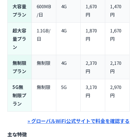
大容量
600MB
4G
1,670
1,470
プラン
/日
円
円
超大容
1.1GB/
4G
1,870
1,670
量プラ
日
円
円
ン
無制限
無制限
4G
2,370
2,170
プラン
円
円
5G無
無制限
5G
3,170
2,970
制限プ
円
円
ラン
» グローバルWiFi公式サイトで料金を確認する
主な特徴