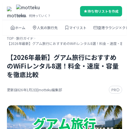
内
持ち物リストを作成
容
その旅、何持っていく？
を
ホーム
人気の旅行先
マイリスト
空港ラウンジ×クレ
ス
キ
TOP
>
旅行ガイド
>
【2026年最新】グアム旅行におすすめのWiFiレンタル8選！料金・速度・容量
ッ
プ
【2026年最新】グアム旅行におすすめ
のWiFiレンタル8選！料金・速度・容量
を徹底比較
更新日：
2026年1月2日
|
motteku編集部
PR