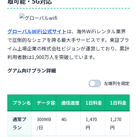
取可能・5G対応
グローバルWiFi公式サイト
は、海外WiFiレンタル業界
で圧倒的なシェアを誇る最大手サービスです。東証プラ
イム上場企業の株式会社ビジョンが運営しており、累計
利用者数は1,900万人を突破しています。
グアム向けプラン詳細
左端列を固定
プラン名
データ容量
通信速度
1日料金（定価）
1日料金（早
通常プ
300MB
4G
1,470
1,270
ラン
/日
円
円