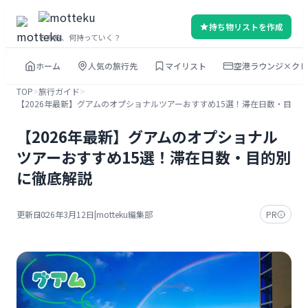
内
持ち物リストを作成
容
その旅、何持っていく？
を
ホーム
人気の旅行先
マイリスト
空港ラウンジ×クレ
ス
キ
TOP
>
旅行ガイド
>
【2026年最新】グアムのオプショナルツアーおすすめ15選！滞在日数・目的
ッ
プ
【2026年最新】グアムのオプショナル
ツアーおすすめ15選！滞在日数・目的別
に徹底解説
更新日：
2026年3月12日
|
motteku編集部
PR