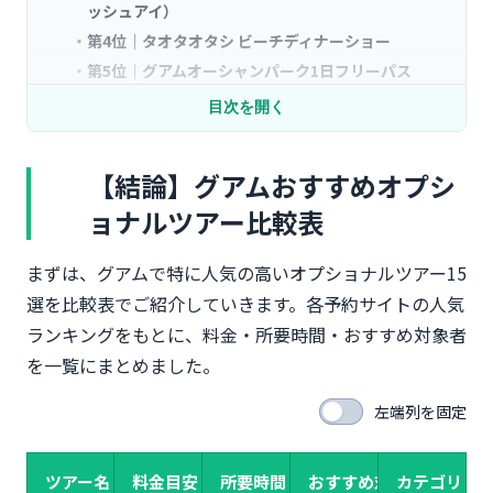
ッシュアイ）
第4位｜タオタオタシ ビーチディナーショー
第5位｜グアムオーシャンパーク1日フリーパス
【滞在日数別】おすすめオプショナルツアーの組み
目次を開く
合わせ
2泊3日の弾丸旅行｜効率重視の厳選2ツアー
【結論】グアムおすすめオプシ
3泊4日の王道プラン｜海も観光もバランスよく
ョナルツアー比較表
4泊5日のゆったりプラン｜グアムを満喫するフルコ
ース
まずは、グアムで特に人気の高いオプショナルツアー15
【目的別】グアムオプショナルツアーおすすめ一覧
選を比較表でご紹介していきます。各予約サイトの人気
アクティブ派向け｜マリンスポーツを満喫したい方
ランキングをもとに、料金・所要時間・おすすめ対象者
のんびり派向け｜癒しとグルメを楽しみたい方
を一覧にまとめました。
文化体験派向け｜グアムの歴史と自然を知りたい方
【グループ別】人数・旅行スタイル別おすすめ
左端列を固定
カップル・ハネムーン向け｜ロマンチックな体験
ファミリー・子連れ向け｜安心して楽しめるツアー
ツアー名
料金目安
所要時間
おすすめ対象
カテゴリ
女子旅・グループ向け｜映えスポット＆グルメ重視