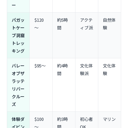
ー
パガッ
$120
約5時
アクテ
自然体
トケー
〜
間
ィブ派
験
ブ洞窟
トレッ
キング
バレー
$95〜
約4時
文化体
文化体
オブザ
間
験派
験
ラッテ
リバー
クルー
ズ
体験ダ
$100
約3時
初心者
マリン
イビン
〜
間
OK