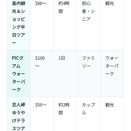
島内観
$60〜
約4時
初心
観光
光＆シ
間
者・シ
ョッピ
ニア
ング半
日ツア
ー
PICグ
$100
1日
ファミ
ウォー
アム
〜
リー
ターパ
ウォー
ーク
ターパ
ーク
恋人岬
$50〜
約2時
カップ
観光
ゆうや
間
ル
けテラ
スツア