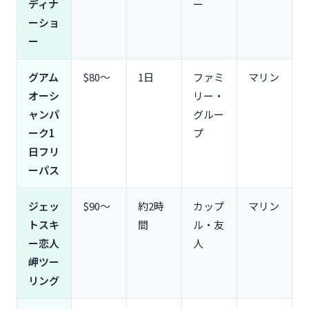
ディナ
ー
ーショ
ー
グアム
$80〜
1日
ファミ
マリン
オーシ
リー・
ャンパ
グルー
ーク1
プ
日フリ
ーパス
ジェッ
$90〜
約2時
カップ
マリン
トスキ
間
ル・友
ー恋人
人
岬ツー
リング