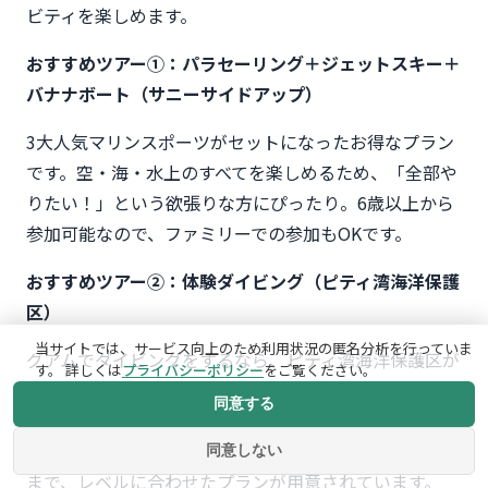
ビティを楽しめます。
おすすめツアー①：パラセーリング＋ジェットスキー＋
バナナボート（サニーサイドアップ）
3大人気マリンスポーツがセットになったお得なプラン
です。空・海・水上のすべてを楽しめるため、「全部や
りたい！」という欲張りな方にぴったり。6歳以上から
参加可能なので、ファミリーでの参加もOKです。
おすすめツアー②：体験ダイビング（ピティ湾海洋保護
区）
当サイトでは、サービス向上のため利用状況の匿名分析を行っていま
グアムでダイビングをするなら、ピティ湾海洋保護区が
す。 詳しくは
プライバシーポリシー
をご覧ください。
おすすめです。透明度の高い海で、カラフルな熱帯魚や
同意する
サンゴ礁を間近で観察できます。初心者向けの体験ダイ
ビングから、ライセンス保持者向けのファンダイビング
同意しない
まで、レベルに合わせたプランが用意されています。