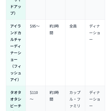
キャンセルポリシーと天候による中止の対応
ドアッ
よくある質問
プ）
Q1. オプショナルツアーは事前予約必須？当日参加
もできる？
アイラ
$95〜
約3時
全員
ディナ
Q2. 送迎付きと送迎なし、どちらを選ぶべき？
ンドカ
間
ーショ
Q3. 子供は何歳から参加できる？
ルチャ
ー
Q4. 雨が降ったらツアーは中止になる？
ーディ
Q5. クレジットカードは使える？現金はいくら必
要？
ナーシ
Q6. 英語が話せなくても大丈夫？
ョー
（フィ
まとめ：グアムオプショナルツアーの選び方3つの
ポイント
ッシュ
ポイント①：滞在日数に合わせて「欲張りすぎな
アイ）
い」
ポイント②：目的と人数に合ったツアーを選ぶ
タオタ
$110
約3時
カップ
ディナ
ポイント③：早割・WEB割を活用してお得に予約
オタシ
〜
間
ル・フ
ーショ
ビーチ
ァミリ
ー