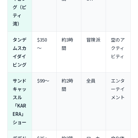
グ（ピ
ティ
湾）
タンデ
$350
約3時
冒険派
空のア
ムスカ
〜
間
クティ
イダイ
ビティ
ビング
サンド
$99〜
約2時
全員
エンタ
キャッ
間
ーテイ
スル
メント
「KAR
ERA」
ショー