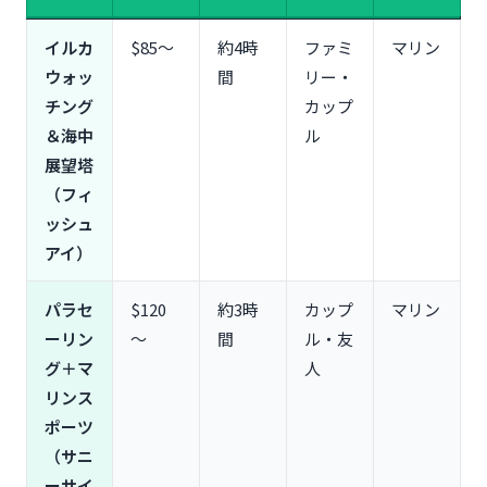
学生・卒業旅行向け｜コスパ重視のおすすめ
イルカ
$85〜
約4時
ファミ
マリン
【エリア別】タモン・南部・北部のおすすめスポッ
ウォッ
間
リー・
ト＆ツアー
チング
カップ
タモン地区（ホテルエリア）｜送迎なしでも参加し
＆海中
ル
やすい
展望塔
ピティ・アガニア湾（中部）｜マリンスポーツの聖
地
（フィ
南部エリア｜自然と歴史を感じるエリア
ッシュ
北部エリア｜穴場スポットとローカル体験
アイ）
【季節別】乾季・雨季のおすすめツアーと注意点
パラセ
$120
約3時
カップ
マリン
乾季（12月〜5月）｜ベストシーズンの楽しみ方
ーリン
〜
間
ル・友
雨季（6月〜11月）｜スコール対策と楽しみ方
グ＋マ
人
グアムオプショナルツアーの予約方法と注意点
リンス
おすすめの予約サイト比較（VELTRA/JTB/HIS/現地
ポーツ
予約）
（サニ
早割・キャンペーンでお得に予約するコツ
ーサイ