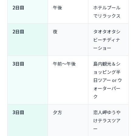
2日目
午後
ホテルプール
でリラックス
2日目
夜
タオタオタシ
ビーチディナ
ーショー
3日目
午前〜午後
島内観光＆シ
ョッピング半
日ツアー or ウ
ォーターパー
ク
3日目
夕方
恋人岬ゆうや
けテラスツア
ー