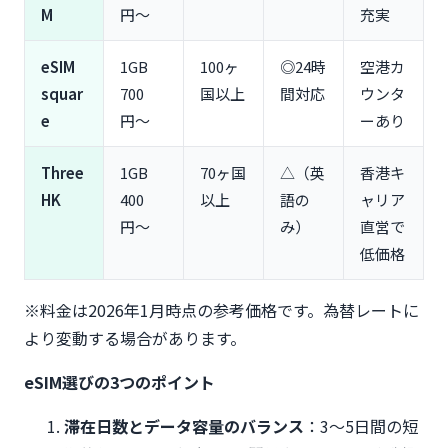
トラブル②：現地で通信が繋がらない場合の対処法
M
円〜
充実
トラブル③：データ残量が分からない・確認方法
注意点①：主回線のデータローミングは必ずオフに
eSIM
1GB
100ヶ
◎24時
空港カ
注意点②：eSIMは削除すると復元できない
squar
700
国以上
間対応
ウンタ
よくある質問（FAQ）
e
円〜
ーあり
Q1. eSIMdbは無料で使える？
Three
1GB
70ヶ国
△（英
香港キ
Q2. eSIMとSIMカードはどっちがおすすめ？
HK
400
以上
語の
ャリア
Q3. eSIMは複数端末で使える？
円〜
み）
直営で
Q4. 電話番号付きのeSIMはある？
低価格
Q5. データ無制限のeSIMはどれが安い？
Q6. eSIMの購入は出発何日前がベスト？
※料金は2026年1月時点の参考価格です。為替レートに
Q7. 旅行当日でもeSIMは購入できる？
より変動する場合があります。
Q8. eSIMが使えない機種はどうすればいい？
まとめ：eSIMdbを活用して最適なeSIMを見つけ
eSIM選びの3つのポイント
よう
滞在日数とデータ容量のバランス
：3〜5日間の短