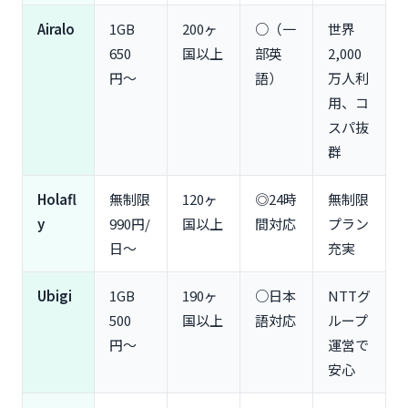
電話番号が必要なビジネス利用向け（Ubigi・
Airalo
1GB
200ヶ
○（一
世界
KKday推奨）
650
国以上
部英
2,000
長期滞在・ノマドワーカー向け（ソラコムモバイ
円〜
語）
万人利
ル・Glocal eSIM推奨）
用、コ
eSIMdbで比較できる人気10サービスの特徴と料金
スパ抜
trifa：日本語24時間サポート・初心者に最適（1GB
690円〜）
群
Airalo：世界200カ国対応・コスパ抜群（1GB 650
円〜）
Holafl
無制限
120ヶ
◎24時
無制限
Holafly：無制限プランが充実（無制限 990円/
y
990円/
国以上
間対応
プラン
日〜）
日〜
充実
Ubigi：NTTグループ運営の安心感（1GB 500
円〜）
Ubigi
1GB
190ヶ
○日本
NTTグ
Nomad：会員登録不要で即購入可能（1GB 590
500
国以上
語対応
ループ
円〜）
円〜
運営で
eSIMdbを使うメリット・デメリット
安心
メリット①：100社以上を一括比較で最安が見つか
る