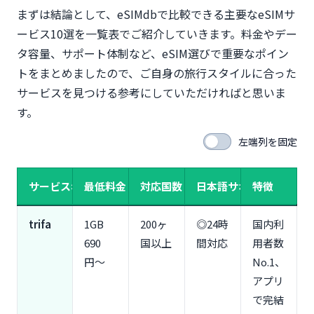
まずは結論として、eSIMdbで比較できる主要なeSIMサ
【国・地域別】eSIMdbでの比較と料金シミュレー
ション
ービス10選を一覧表でご紹介していきます。料金やデー
韓国旅行（3日間）：trifa 1,480円 vs Airalo 1,320
タ容量、サポート体制など、eSIM選びで重要なポイン
円
トをまとめましたので、ご自身の旅行スタイルに合った
台湾旅行（5日間）：Three HK 1,200円 vs Ubigi
サービスを見つける参考にしていただければと思いま
1,580円
す。
アメリカ旅行（7日間）：Airalo 1,980円 vs Holafly
4,900円
左端列を固定
ヨーロッパ周遊（10日間）：Nomad 2,400円 vs
Ubigi 3,200円
東南アジア周遊（2週間）：VOYAGEESIM 2,100円
サービス名
最低料金
対応国数
日本語サポート
特徴
vs eSIMX 2,800円
【目的・旅行スタイル別】eSIMdbでの選び方
trifa
1GB
200ヶ
◎24時
国内利
初心者・サポート重視派向け（trifa・eSIM square
690
国以上
間対応
用者数
推奨）
円〜
No.1、
コスパ重視・節約派向け（Airalo・Nomad推奨）
アプリ
データ無制限派・動画視聴多め向け（Holafly・
で完結
World eSIM推奨）