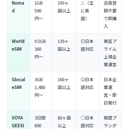
Noma
1GB
100ヶ
△（主
会員登
メリット②：口コミ・レビューで実際の通信品質が
d
590
国以上
に英
録不要
分かる
円〜
語）
で即購
メリット③：割引クーポンコードが見つかる
入
デメリット①：情報量が多く初心者は迷いやすい
デメリット②：英語表記が多い部分がある
World
0.5GB
130ヶ
◎日本
東証プ
eSIMの申し込み〜設定方法【iPhone・Android対
eSIM
260
国以上
語対応
ライム
応】
円〜
上場企
eSIM購入前の準備（対応機種確認・SIMロック解
除）
業運営
iPhoneでのeSIM設定手順（QRコード読み取り〜開
通）
Glocal
3GB
160ヶ
◎日本
日本企
AndroidでのeSIM設定手順（Pixel・Galaxy対応）
eSIM
1,480
国以上
語対応
業運
現地到着後の回線切り替え方法
円〜
営・即
帰国後の設定（元の回線に戻す方法）
日発行
eSIM利用時のトラブル対処法と注意点
VOYA
3日間
80ヶ国
○日本
周遊プ
トラブル①：eSIMがアクティベートできない場合の
対処法
GEESI
890
以上
語対応
ランが