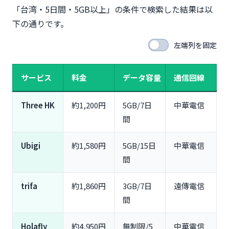
「台湾・5日間・5GB以上」の条件で検索した結果は以
下の通りです。
左端列を固定
サービス
料金
データ容量
通信回線
Three HK
約1,200円
5GB/7日
中華電信
間
Ubigi
約1,580円
5GB/15日
中華電信
間
trifa
約1,860円
3GB/7日
遠傳電信
間
Holafly
約4,950円
無制限/5
中華電信