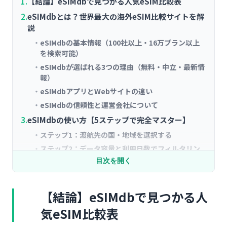
【結論】eSIMdbで見つかる人気eSIM比較表
eSIMdbとは？世界最大の海外eSIM比較サイトを解
説
eSIMdbの基本情報（100社以上・16万プラン以上
を検索可能）
eSIMdbが選ばれる3つの理由（無料・中立・最新情
報）
eSIMdbアプリとWebサイトの違い
eSIMdbの信頼性と運営会社について
eSIMdbの使い方【5ステップで完全マスター】
ステップ1：渡航先の国・地域を選択する
ステップ2：データ容量と利用日数でフィルタリン
グ
目次を開く
ステップ3：料金順・口コミ順で並び替える
ステップ4：詳細ページで電話番号・テザリング対
【結論】eSIMdbで見つかる人
応を確認
気eSIM比較表
ステップ5：公式サイトへ移動して購入・クーポン
適用