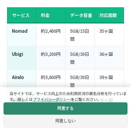
サービス
料金
データ容量
対応国数
Nomad
約2,400円
5GB/15日
35ヶ国
間
Ubigi
約3,200円
5GB/30日
36ヶ国
間
Airalo
約3,600円
5GB/30日
39ヶ国
間
当サイトでは、サービス向上のため利用状況の匿名分析を行っていま
す。 詳しくは
プライバシーポリシー
をご覧ください。
Holafly
約9,900円
無制限/10
30ヶ国
日間
同意する
同意しない
ヨーロッパ周遊プランの場合、フランス・イタリア・ス