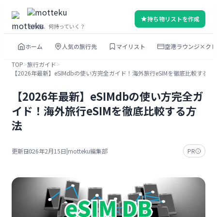
内
持ち物リストを作成
容
その旅、何持っていく？
を
ホーム
人気の旅行先
マイリスト
空港ラウンジ×クレ
ス
キ
TOP
>
旅行ガイド
>
【2026年最新】eSIMdbの使い方完全ガイド！海外旅行eSIMを徹底比較する方
ッ
プ
【2026年最新】eSIMdbの使い方完全ガ
イド！海外旅行eSIMを徹底比較する方
法
更新日：
2026年2月15日
|
motteku編集部
PR