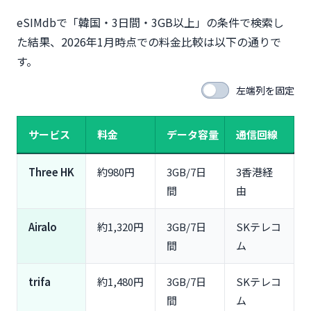
eSIMdbで「韓国・3日間・3GB以上」の条件で検索し
た結果、2026年1月時点での料金比較は以下の通りで
す。
左端列を固定
サービス
料金
データ容量
通信回線
Three HK
約980円
3GB/7日
3香港経
間
由
Airalo
約1,320円
3GB/7日
SKテレコ
間
ム
trifa
約1,480円
3GB/7日
SKテレコ
間
ム