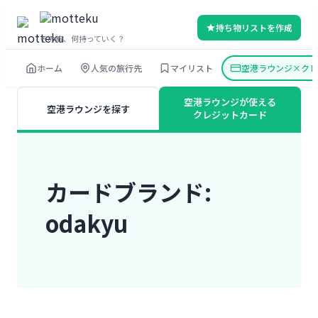
内
持ち物リストを作成
容
その旅、何持っていく？
を
ホーム
人気の旅行先
マイリスト
空港ラウンジ×クレ
ス
キ
空港ラウンジが使える
空港ラウンジを探す
ッ
クレジットカード
プ
カードブランド:
odakyu