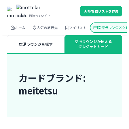
内
持ち物リストを作成
容
その旅、何持っていく？
を
ホーム
人気の旅行先
マイリスト
空港ラウンジ×クレ
ス
キ
空港ラウンジが使える
空港ラウンジを探す
ッ
クレジットカード
プ
カードブランド:
meitetsu