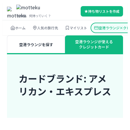
内
持ち物リストを作成
容
その旅、何持っていく？
を
ホーム
人気の旅行先
マイリスト
空港ラウンジ×クレ
ス
キ
空港ラウンジが使える
空港ラウンジを探す
ッ
クレジットカード
プ
カードブランド:
アメ
リカン・エキスプレス