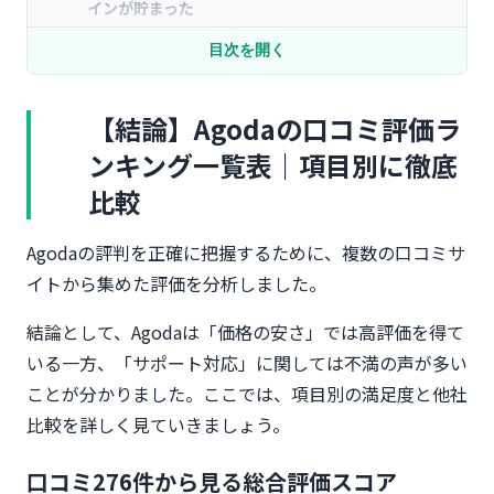
インが貯まった
【検索しやすさ】台湾・台北で細かい条件検索がで
目次を開く
きた
【掲載数】ベトナム・ダナンでローカルホテルも見
つかった
【結論】Agodaの口コミ評価ラ
【セール】シンガポールのホテルがフラッシュセー
ンキング一覧表｜項目別に徹底
ルで50%OFF
比較
Agodaの悪い評判・口コミ5選｜利用者が「二度と
使わない」と感じた理由
Agodaの評判を正確に把握するために、複数の口コミサ
【返金トラブル】インドネシア・バリ島で返金が3
ヶ月かかった
イトから集めた評価を分析しました。
【予約不備】マレーシア・クアラルンプールで予約
結論として、Agodaは「価格の安さ」では高評価を得て
がホテルに届いていなかった
いる一方、「サポート対応」に関しては不満の声が多い
【サポート対応】フィリピン・セブ島でサポートに
繋がらず困った
ことが分かりました。ここでは、項目別の満足度と他社
【価格変動】ハワイ・ホノルルで決済時に価格が上
比較を詳しく見ていきましょう。
がっていた
【強制キャンセル】オーストラリア・シドニーで一
口コミ276件から見る総合評価スコア
方的にキャンセルされた