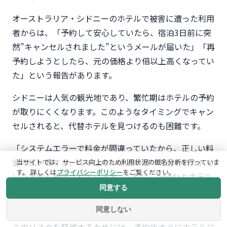
オーストラリア・シドニーのホテルで被害に遭った利用
者からは、「予約して安心していたら、宿泊3日前に突
然”キャンセルされました”というメールが届いた」「再
予約しようとしたら、元の価格より倍以上高くなってい
た」という報告があります。
シドニーは人気の観光地であり、繁忙期はホテルの予約
が取りにくくなります。このようなタイミングでキャン
セルされると、代替ホテルを見つけるのも困難です。
「システムエラーで料金が間違っていたから、正しい料
金で払い直すか、キャンセルするか選べと言われた」と
当サイトでは、サービス向上のため利用状況の匿名分析を行っていま
す。 詳しくは
プライバシーポリシー
をご覧ください。
いう事例も報告されています。これは、Agodaとホテル
同意する
側の価格設定にズレがあった場合に発生するトラブルで
す。
同意しない
このリスクを軽減するためには、予約後すぐにホテルに