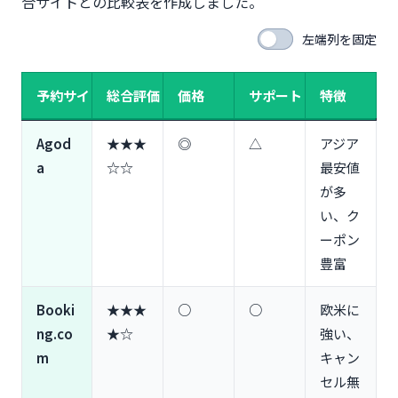
合サイトとの比較表を作成しました。
左端列を固定
予約サイト
総合評価
価格
サポート
特徴
Agod
★★★
◎
△
アジア
a
☆☆
最安値
が多
い、ク
ーポン
豊富
Booki
★★★
○
○
欧米に
ng.co
★☆
強い、
m
キャン
セル無