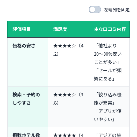
Q1. Agodaは本当に安全？詐欺サイトではない？
左端列を固定
Q2. 返金されない場合はどうすればいい？
Q3. 日本語サポートはある？電話は繋がる？
評価項目
満足度
主な口コミ内容
Q4. Agodaと直接予約、どちらが安い？
Q5. クレジットカードの海外手数料はかかる？
価格の安さ
★★★★☆（4
「他社より
Q6. キャンセル料は返金される？
.2）
20〜30%安い
まとめ：Agodaの評判から分かった「賢い使い方」
ことが多い」
「セールが頻
繁にある」
検索・予約の
★★★★☆（3
「絞り込み機
しやすさ
.8）
能が充実」
「アプリが使
いやすい」
掲載ホテル数
★★★★★（4
「アジアの施