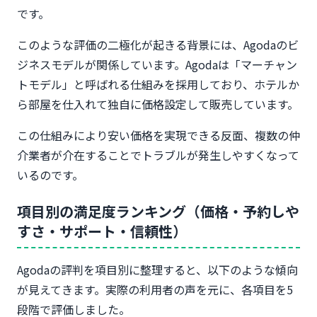
サイトがおすすめ？
です。
Booking.comとの違い｜欧米ホテルならBooking
優勢
このような評価の二極化が起きる背景には、Agodaのビ
Expediaとの違い｜航空券+ホテルならExpedia優
ジネスモデルが関係しています。Agodaは「マーチャン
勢
トモデル」と呼ばれる仕組みを採用しており、ホテルか
楽天トラベル・じゃらんとの違い｜国内旅行なら国
ら部屋を仕入れて独自に価格設定して販売しています。
内サイト優勢
【結論】旅行先別おすすめ予約サイト一覧表
この仕組みにより安い価格を実現できる反面、複数の仲
Agodaをお得に使う5つの裏技｜最安値で予約する
介業者が介在することでトラブルが発生しやすくなって
方法
いるのです。
裏技①：アプリ限定価格を活用する（5〜
10%OFF）
項目別の満足度ランキング（価格・予約しや
裏技②：VIP会員になって最大25%割引を受ける
すさ・サポート・信頼性）
裏技③：フラッシュセール・シークレットセールを
狙う
Agodaの評判を項目別に整理すると、以下のような傾向
裏技④：Agodaコインを貯めて次回予約に使う
が見えてきます。実際の利用者の声を元に、各項目を5
裏技⑤：ポイントサイト経由で二重取りする
段階で評価しました。
よくある質問｜Agodaの評判・口コミに関するQ&A