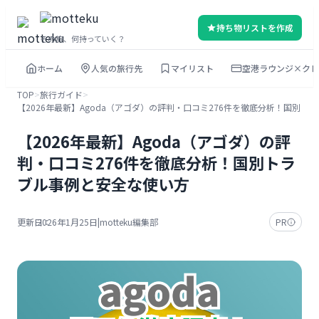
内
持ち物リストを作成
容
その旅、何持っていく？
を
ホーム
人気の旅行先
マイリスト
空港ラウンジ×クレ
ス
キ
TOP
>
旅行ガイド
>
【2026年最新】Agoda（アゴダ）の評判・口コミ276件を徹底分析！国別ト
ッ
プ
【2026年最新】Agoda（アゴダ）の評
判・口コミ276件を徹底分析！国別トラ
ブル事例と安全な使い方
更新日：
2026年1月25日
|
motteku編集部
PR