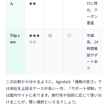
ん
★★
行に特
化、ク
ーポン
豊富
Trip.c
★★★
◎
○
中国
om
☆☆
系、24
時間電
話サポ
ートあ
り
この比較から分かるように、Agodaは「価格の安さ」で
は他社を上回るケースが多い一方、「サポート体制」で
は国内サイトに劣ります。旅行先や目的に応じて使い分
けることが、賢い選択といえるでしょう。