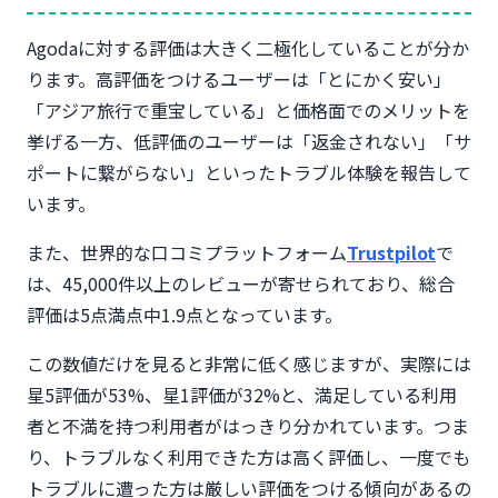
【国別】Agodaトラブル発生率ランキング｜安心し
Agodaに対する評価は大きく二極化していることが分か
て使える国・要注意な国
ります。高評価をつけるユーザーは「とにかく安い」
トラブルが少ない国TOP5（日本・韓国・台湾・シ
「アジア旅行で重宝している」と価格面でのメリットを
ンガポール・香港）
挙げる一方、低評価のユーザーは「返金されない」「サ
トラブル報告が多い国TOP5（インドネシア・イン
ド・フィリピン・ベトナム・タイ地方都市）
ポートに繋がらない」といったトラブル体験を報告して
国別・都市別のAgoda利用おすすめ度一覧表
います。
Agodaでトラブルを避ける7つの対策｜予約前・予
また、世界的な口コミプラットフォーム
約後にやるべきこと
Trustpilot
で
は、45,000件以上のレビューが寄せられており、総合
対策①：予約後はホテルに直接確認の連絡を入れる
評価は5点満点中1.9点となっています。
対策②：口コミスコア8.0以上・レビュー100件以上
のホテルを選ぶ
この数値だけを見ると非常に低く感じますが、実際には
対策③：「キャンセル無料」プランを優先して選ぶ
星5評価が53%、星1評価が32%と、満足している利用
対策④：支払いは「現地払い」または「今すぐ支払
い」を状況に応じて選択する
者と不満を持つ利用者がはっきり分かれています。つま
対策⑤：スクリーンショットで予約内容を保存する
り、トラブルなく利用できた方は高く評価し、一度でも
Agodaと他の予約サイト徹底比較｜どんな人にどの
トラブルに遭った方は厳しい評価をつける傾向があるの