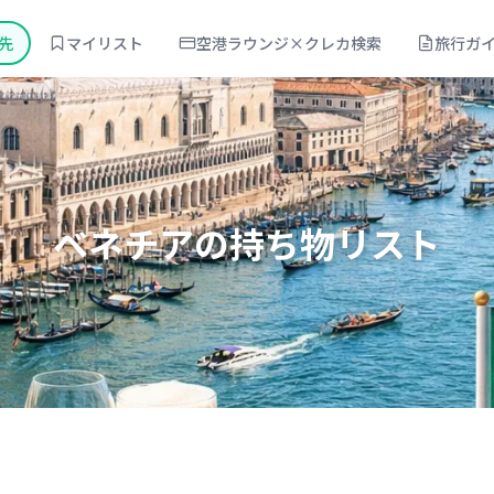
先
マイリスト
空港ラウンジ×クレカ検索
旅行ガ
ベネチア
の持ち物リスト