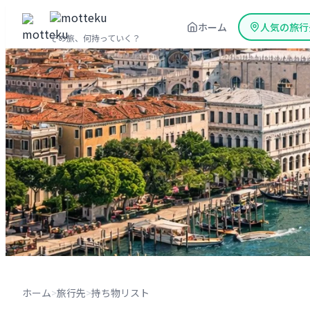
内
ホーム
人気の旅行
容
その旅、何持っていく？
を
ス
キ
ッ
プ
ホーム
>
旅行先
>
持ち物リスト