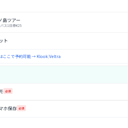
ノ島ツアー
水上バス1日券€25
ット
ここで予約可能 → Klook
|
Veltra
モ
必須
スマホ保存
必須