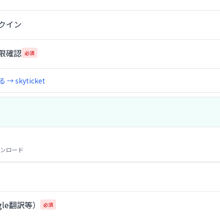
クイン
限確認
必須
skyticket
ンロード
gle翻訳等）
必須