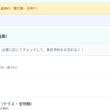
入島税€5（繁忙期・日帰り）
任意）
。必要に応じてチェックして、事前予約をお忘れなく！
/ 30分・最大6人
（テラス・宝物館）
聖堂は無料