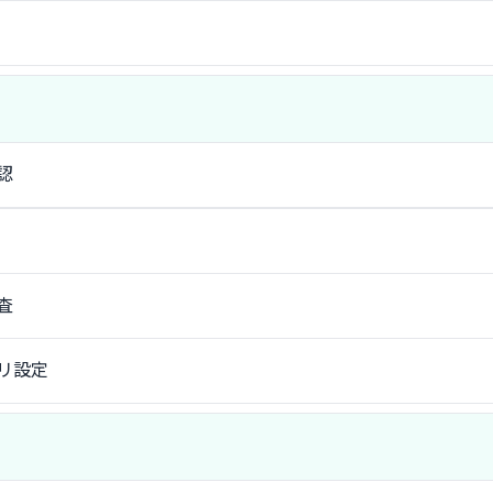
認
査
リ設定