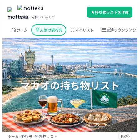
内
持ち物リストを作成
容
その旅、何持っていく？
を
ホーム
人気の旅行先
マイリスト
空港ラウンジ×クレ
ス
キ
ッ
プ
マカオ
の持ち物リスト
ホーム
>
旅行先
>
持ち物リスト
PR