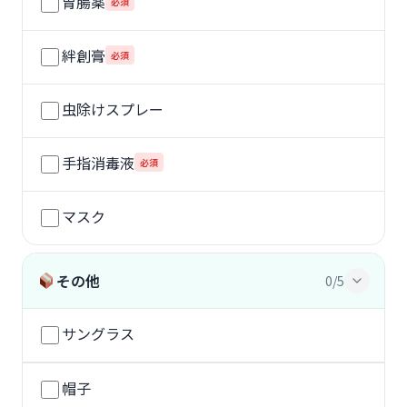
胃腸薬
必須
絆創膏
必須
虫除けスプレー
手指消毒液
必須
マスク
その他
0/5
サングラス
帽子