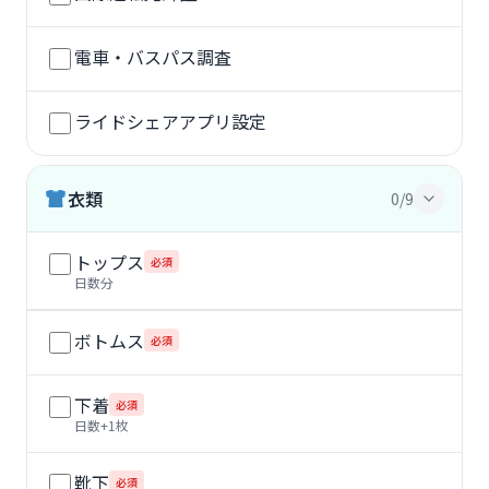
電車・バスパス調査
ライドシェアアプリ設定
衣類
0/9
トップス
必須
日数分
ボトムス
必須
下着
必須
日数+1枚
靴下
必須