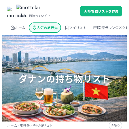
内
持ち物リストを作成
容
その旅、何持っていく？
を
ホーム
人気の旅行先
マイリスト
空港ラウンジ×クレ
ス
キ
ッ
プ
ダナン
の持ち物リスト
ホーム
>
旅行先
>
持ち物リスト
PR