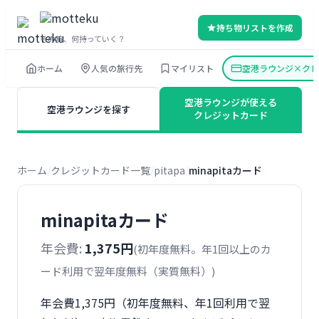
内
持ち物リストを作成
容
その旅、何持っていく？
を
ホーム
人気の旅行先
マイリスト
空港ラウンジ×クレ
ス
キ
空港ラウンジが使える
空港ラウンジを探す
ッ
クレジットカード
プ
ホーム
クレジットカード一覧
pitapa
minapitaカード
minapitaカード
年会費:
1,375円
(初年度無料。年1回以上のカ
ード利用で翌年度無料（実質無料）)
年会費1,375円（初年度無料、年1回利用で翌