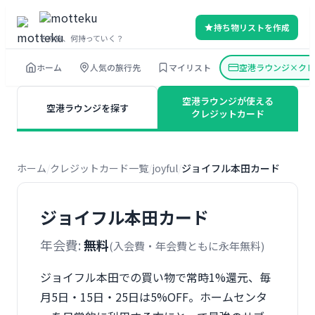
内
持ち物リストを作成
容
その旅、何持っていく？
を
ホーム
人気の旅行先
マイリスト
空港ラウンジ×クレ
ス
キ
空港ラウンジが使える
空港ラウンジを探す
ッ
クレジットカード
プ
ホーム
クレジットカード一覧
joyful
ジョイフル本田カード
ジョイフル本田カード
年会費:
無料
(入会費・年会費ともに永年無料)
ジョイフル本田での買い物で常時1%還元、毎
月5日・15日・25日は5%OFF。ホームセンタ