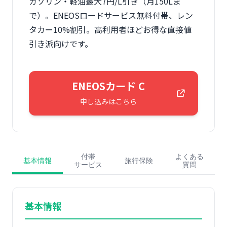
ガソリン・軽油最大7円/L引き（月150Lま
で）。ENEOSロードサービス無料付帯、レン
タカー10%割引。高利用者ほどお得な直接値
引き派向けです。
ENEOSカード C
申し込みはこちら
付帯
よくある
基本情報
旅行保険
サービス
質問
基本情報