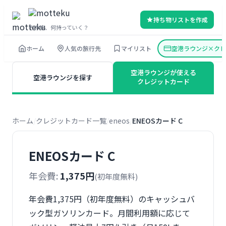
内
持ち物リストを作成
容
その旅、何持っていく？
を
ホーム
人気の旅行先
マイリスト
空港ラウンジ×クレ
ス
キ
空港ラウンジが使える
空港ラウンジを探す
ッ
クレジットカード
プ
ホーム
クレジットカード一覧
eneos
ENEOSカード C
ENEOSカード C
年会費:
1,375円
(初年度無料)
年会費1,375円（初年度無料）のキャッシュバ
ック型ガソリンカード。月間利用額に応じて